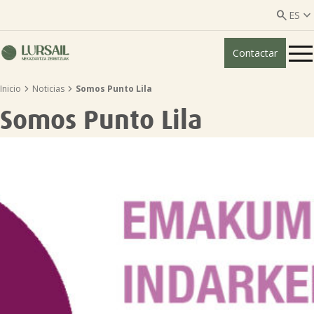


ES
Contactar
ES
EU


Inicio
Noticias
Somos Punto Lila
Quiénes somos
Somos Punto Lila
Guía transparencia

Servicios ganadería

Servicios agricultura

Entidades asociadas
Noticias