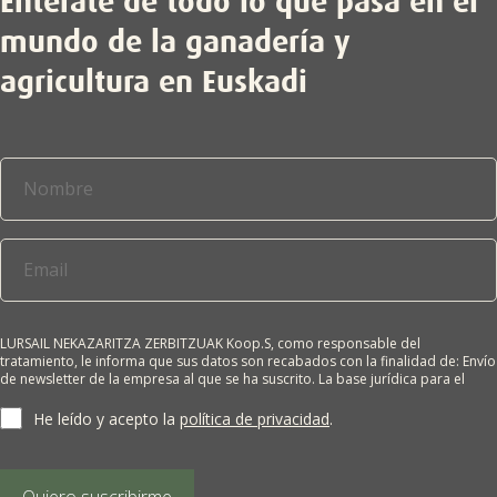
Entérate de todo lo que pasa en el
mundo de la ganadería y
agricultura en Euskadi
LURSAIL NEKAZARITZA ZERBITZUAK Koop.S, como responsable del
tratamiento, le informa que sus datos son recabados con la finalidad de: Envío
de newsletter de la empresa al que se ha suscrito. La base jurídica para el
tratamiento es el consentimiento del interesado. Sus datos no se cederán a
terceros salvo obligación legal. Cualquier persona tiene derecho a solicitar el
He leído y acepto la
política de privacidad
.
acceso, rectificación, supresión, limitación del tratamiento, oposición o
derecho a la portabilidad de sus datos personales, escribiéndonos a la
dirección de nuestras oficinas, GARAIOLTZA, Nº 23, 48196 LEZAMA-BIZKAIA,
indicando el derecho que desea ejercer o enviando un correo a:
Quiero suscribirme