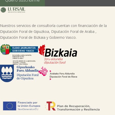
lursail@lursailkoop.eus. Puede obtener información adicional en nuestra
página web.
Nuestros servicios de consultoría cuentan con financiación de la
Diputación Foral de Gipuzkoa, Diputación Foral de Araba ,
Diputación Foral de Bizkaia y Gobierno Vasco.