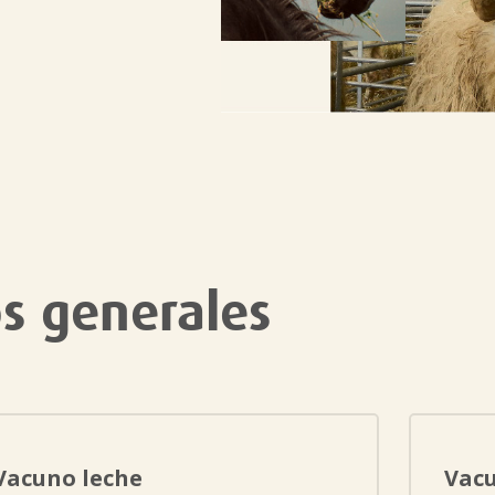
os generales
Vacuno leche
Vac