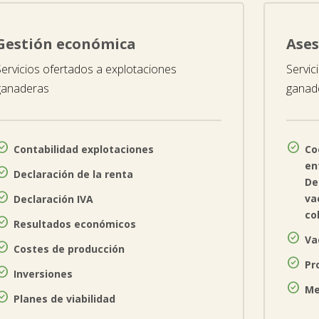
Gestión económica
Ases
Servicios ofertados a explotaciones
Servic
ganaderas
ganad


Contabilidad explotaciones
Co
en

Declaración de la renta
De

va
Declaración IVA
co

Resultados económicos

Va

Costes de producción

Pr

Inversiones

Me

Planes de viabilidad