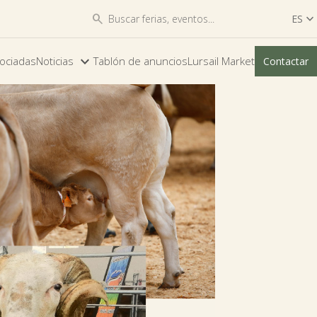


ES

ES
ociadas
Noticias
Tablón de anuncios
Lursail Market
Contactar
EU