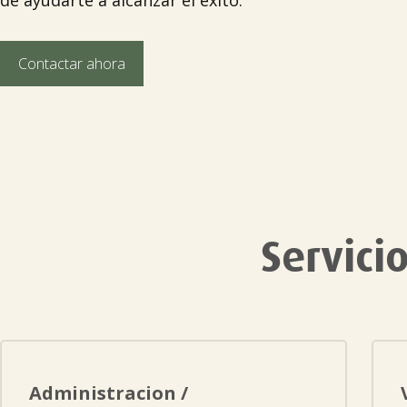
de ayudarte a alcanzar el éxito.
Contactar ahora
Servici
Administracion /