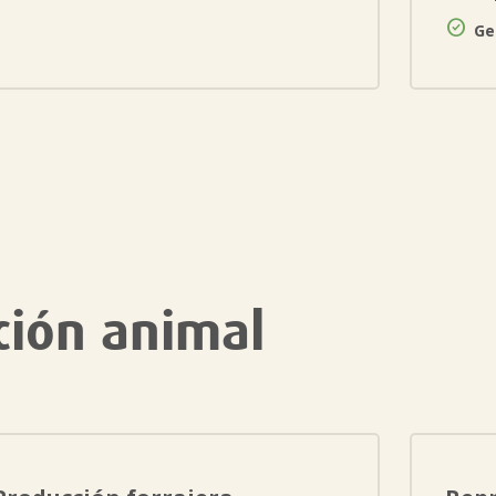

Ge
ción animal