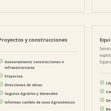
Proyectos y construcciones
Equ
Servic
explot

Equin
Asesoramiento construcciones e
infraestructuras

Proyectos

Li

Direcciones de obras

Ca

Seguros Agrarios y Generales

Di

Informes cambio de usos Agronómicos

Re