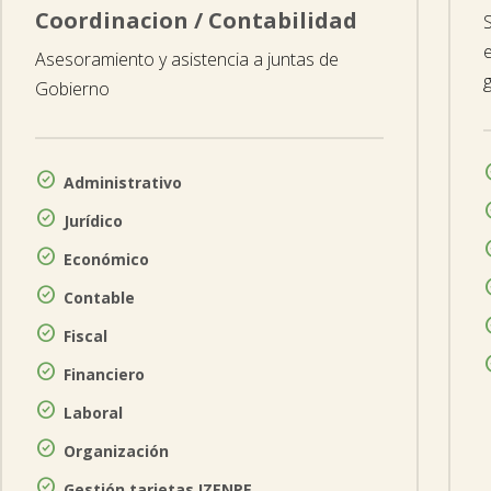
Coordinacion / Contabilidad
Asesoramiento y asistencia a juntas de
Gobierno

Administrativo

Jurídico

Económico

Contable

Fiscal

Financiero

Laboral

Organización

Gestión tarjetas IZENPE