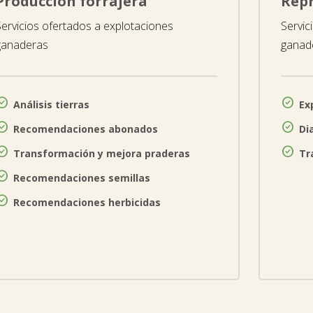
Producción forrajera
Repr

Servicios ofertados a explotaciones
Servic
ganaderas
ganad


Análisis tierras
Ex


Recomendaciones abonados
Di


Transformación y mejora praderas
Tr

Recomendaciones semillas

Recomendaciones herbicidas