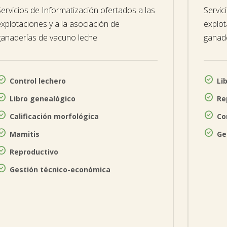
Servicios de Informatización ofertados a las
Servic
explotaciones y a la asociación de
explot
ganaderías de vacuno leche
ganad


Control lechero
Li


Libro genealógico
Re


Calificación morfológica
Co


Mamitis
Ge

Reproductivo

Gestión técnico-económica