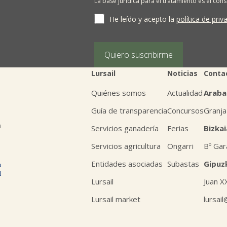
La base jurídica para el tratamiento es el con
terceros salvo obligación legal. Cualquier pers
supresión, limitación del tratamiento, oposic
He leído y acepto la
política de priv
personales, escribiéndonos a la dirección de
BIZKAIA, indicando el derecho que desea ejerc
Puede obtener información adicional en nues
Quiero suscribirme
Lursail
Noticias
Conta
Quiénes somos
Actualidad
Araba
Guía de transparencia
Concursos
Granja

n
Servicios ganadería
Ferias
Bizkai
Servicios agricultura
Ongarri
Bº Gar
Entidades asociadas
Subastas
Gipuz
Lursail
Juan X
Lursail market
lursai