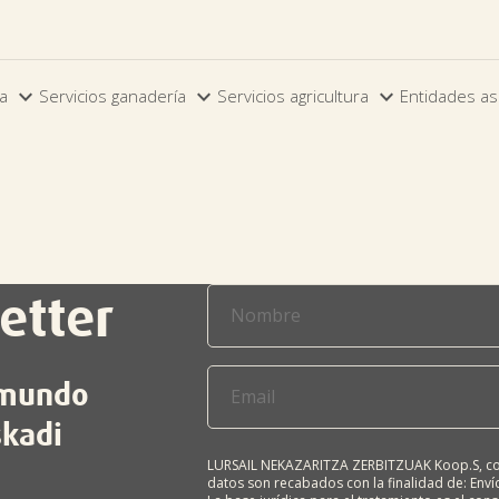



ia
Servicios ganadería
Servicios agricultura
Entidades as
etter
l mundo
skadi
LURSAIL NEKAZARITZA ZERBITZUAK Koop.S, com
datos son recabados con la finalidad de: Envío