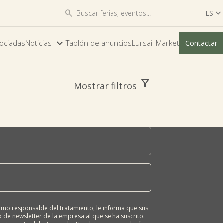


ES

ES
ociadas
Noticias
Tablón de anuncios
Lursail Market
Contactar
EU
filter_alt
Mostrar filtros
o responsable del tratamiento, le informa que sus
 de newsletter de la empresa al que se ha suscrito.