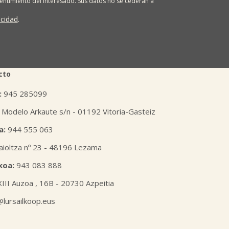
sentimiento del interesado. Sus datos no se cederán a
ona tiene derecho a solicitar el acceso, rectificación,
ión o derecho a la portabilidad de sus datos
acidad
.
 nuestras oficinas, GARAIOLTZA, Nº 23, 48196 LEZAMA-
er o enviando un correo a: lursail@lursailkoop.eus.
tra página web.
cto
:
945 285099
 Modelo Arkaute s/n - 01192 Vitoria-Gasteiz
a:
944 555 063
aioltza nº 23 - 48196 Lezama
koa:
943 083 888
XIII Auzoa , 16B - 20730 Azpeitia
l@lursailkoop.eus