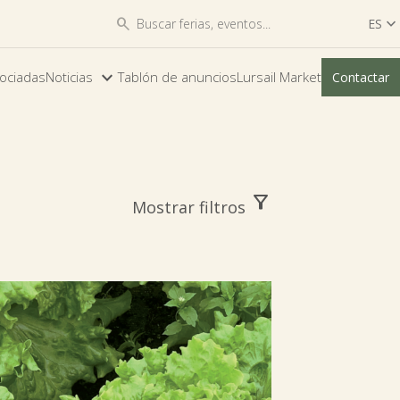


ES

ES
ociadas
Noticias
Tablón de anuncios
Lursail Market
Contactar
EU
filter_alt
Mostrar filtros