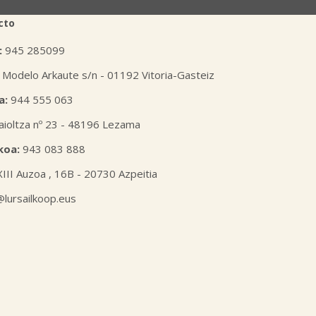
cto
:
945 285099
 Modelo Arkaute s/n - 01192 Vitoria-Gasteiz
a:
944 555 063
aioltza nº 23 - 48196 Lezama
koa:
943 083 888
XIII Auzoa , 16B - 20730 Azpeitia
l@lursailkoop.eus