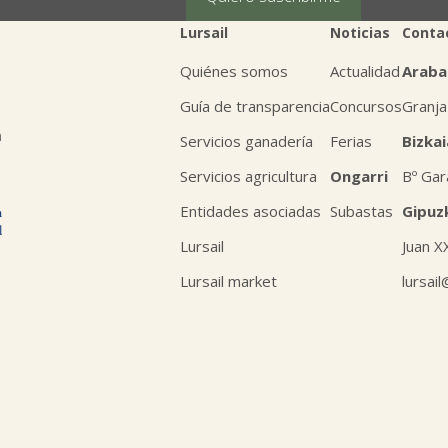
Lursail
Noticias
Conta
Quiénes somos
Actualidad
Araba
Guía de transparencia
Concursos
Granja
n
Servicios ganadería
Ferias
Bizkai
Servicios agricultura
Ongarri
Bº Gar
Entidades asociadas
Subastas
Gipuz
Lursail
Juan X
Lursail market
lursai