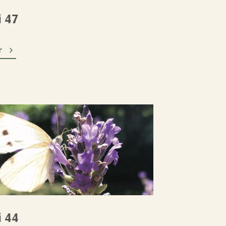
i 47

r
i 44