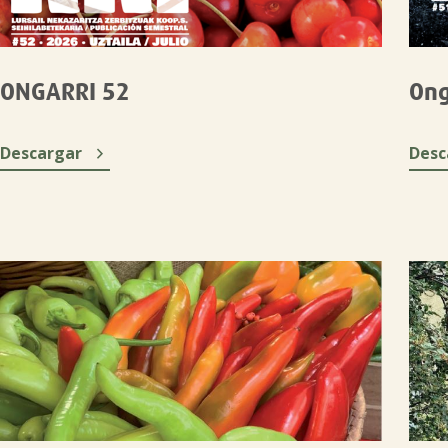
ONGARRI 52
Ong

Descargar
Desc