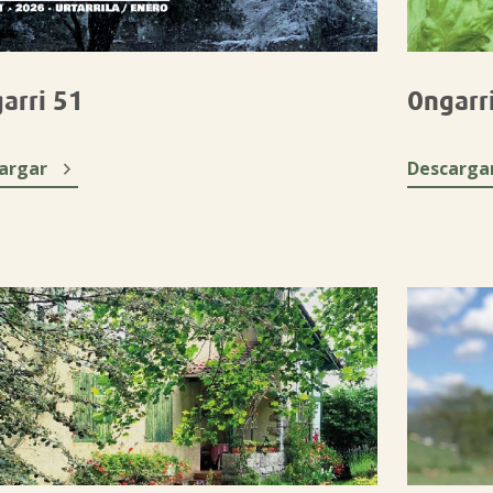
arri 51
Ongarr

argar
Descarga