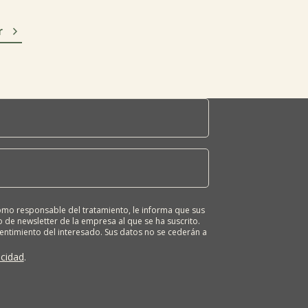

r
o responsable del tratamiento, le informa que sus
 de newsletter de la empresa al que se ha suscrito.
sentimiento del interesado. Sus datos no se cederán a
ona tiene derecho a solicitar el acceso, rectificación,
ión o derecho a la portabilidad de sus datos
acidad
.
 nuestras oficinas, GARAIOLTZA, Nº 23, 48196 LEZAMA-
er o enviando un correo a: lursail@lursailkoop.eus.
tra página web.