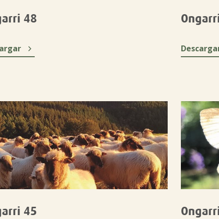
arri 48
Ongarr

argar
Descarga
arri 45
Ongarr
