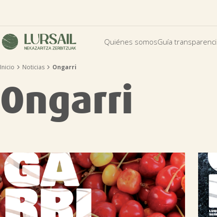
Quiénes somos
Guía transparenc


Inicio
Noticias
Ongarri
Ongarri