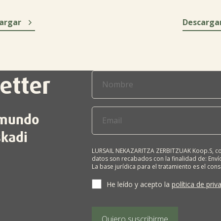

argar
Descarga
etter
l mundo
skadi
LURSAIL NEKAZARITZA ZERBITZUAK Koop.S, com
datos son recabados con la finalidad de: Envío
La base jurídica para el tratamiento es el con
terceros salvo obligación legal. Cualquier pers
supresión, limitación del tratamiento, oposic
He leído y acepto la
política de priv
personales, escribiéndonos a la dirección de
BIZKAIA, indicando el derecho que desea ejerc
Puede obtener información adicional en nues
Quiero suscribirme