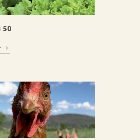
i 50

r