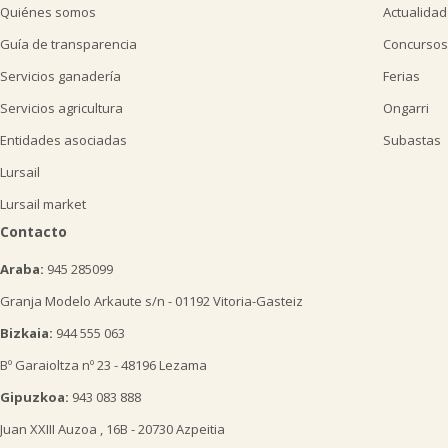
Quiénes somos
Actualidad
Guía de transparencia
Concursos
Servicios ganadería
Ferias
Servicios agricultura
Ongarri
Entidades asociadas
Subastas
Lursail
Lursail market
Contacto
Araba:
945 285099
Granja Modelo Arkaute s/n - 01192 Vitoria-Gasteiz
Bizkaia:
944 555 063
Bº Garaioltza nº 23 - 48196 Lezama
Gipuzkoa:
943 083 888
Juan XXIII Auzoa , 16B - 20730 Azpeitia