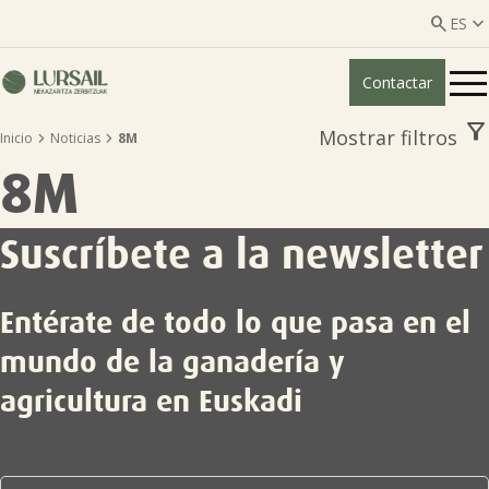


ES
Contactar
ES
EU
filter_alt
Mostrar filtros


Inicio
Noticias
8M
Quiénes somos
8M
Guía transparencia

Suscríbete a la newsletter
Servicios ganadería

Entérate de todo lo que pasa en el
Servicios agricultura

mundo de la ganadería y
agricultura en Euskadi
Entidades asociadas
Noticias