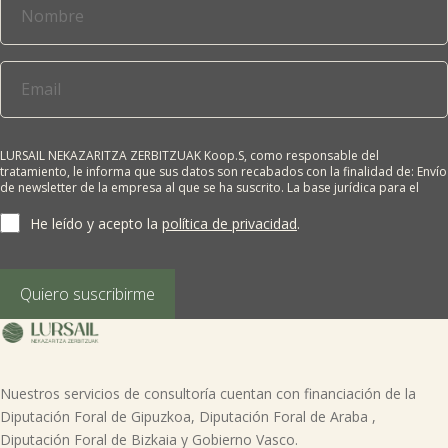

Tablón de anuncios
Lursail Market
LURSAIL NEKAZARITZA ZERBITZUAK Koop.S, como responsable del
tratamiento, le informa que sus datos son recabados con la finalidad de: Envío
de newsletter de la empresa al que se ha suscrito. La base jurídica para el
tratamiento es el consentimiento del interesado. Sus datos no se cederán a
terceros salvo obligación legal. Cualquier persona tiene derecho a solicitar el
He leído y acepto la
política de privacidad
.
acceso, rectificación, supresión, limitación del tratamiento, oposición o
derecho a la portabilidad de sus datos personales, escribiéndonos a la
dirección de nuestras oficinas, GARAIOLTZA, Nº 23, 48196 LEZAMA-BIZKAIA,
indicando el derecho que desea ejercer o enviando un correo a:
Quiero suscribirme
lursail@lursailkoop.eus. Puede obtener información adicional en nuestra
página web.
Nuestros servicios de consultoría cuentan con financiación de la
Diputación Foral de Gipuzkoa, Diputación Foral de Araba ,
Diputación Foral de Bizkaia y Gobierno Vasco.