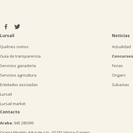
Lursail
Noticias
Quiénes somos
Actualidad
Guía de transparencia
Concursos
Servicios ganadería
Ferias
Servicios agricultura
Ongarri
Entidades asociadas
Subastas
Lursail
Lursail market
Contacto
Araba:
945 285099
Granja Modelo Arkaute s/n - 01192 Vitoria-Gasteiz