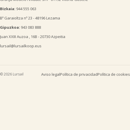
Bizkaia:
944 555 063
Bº Garaioltza nº 23 - 48196 Lezama
Gipuzkoa:
943 083 888
Juan XXIII Auzoa , 16B - 20730 Azpeitia
lursail@lursailkoop.eus
© 2026 Lursail
Aviso legal
Política de privacidad
Política de cookies