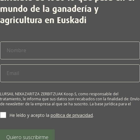
mundo de la ganadería y
agricultura en Euskadi
LURSAIL NEKAZARITZA ZERBITZUAK Koop.S, como responsable del
tratamiento, le informa que sus datos son recabados con la finalidad de: Envío
de newsletter de la empresa al que se ha suscrito. La base jurídica para el
tratamiento es el consentimiento del interesado. Sus datos no se cederán a
terceros salvo obligación legal. Cualquier persona tiene derecho a solicitar el
He leído y acepto la
política de privacidad
.
acceso, rectificación, supresión, limitación del tratamiento, oposición o
derecho a la portabilidad de sus datos personales, escribiéndonos a la
dirección de nuestras oficinas, GARAIOLTZA, Nº 23, 48196 LEZAMA-BIZKAIA,
indicando el derecho que desea ejercer o enviando un correo a:
Quiero suscribirme
lursail@lursailkoop.eus. Puede obtener información adicional en nuestra