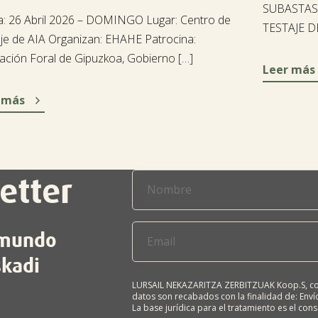
SUBASTAS
: 26 Abril 2026 – DOMINGO Lugar: Centro de
TESTAJE DE
je de AIA Organizan: EHAHE Patrocina:
ación Foral de Gipuzkoa, Gobierno […]
Leer más

 más
etter
l mundo
skadi
LURSAIL NEKAZARITZA ZERBITZUAK Koop.S, com
datos son recabados con la finalidad de: Envío
La base jurídica para el tratamiento es el con