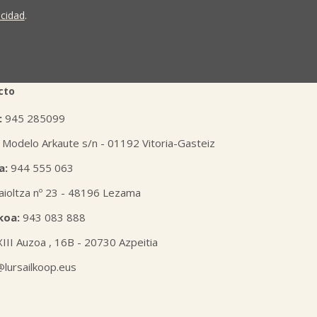
ona tiene derecho a solicitar el acceso, rectificación,
ión o derecho a la portabilidad de sus datos
acidad
.
 nuestras oficinas, GARAIOLTZA, Nº 23, 48196 LEZAMA-
er o enviando un correo a: lursail@lursailkoop.eus.
tra página web.
cto
:
945 285099
 Modelo Arkaute s/n - 01192 Vitoria-Gasteiz
a:
944 555 063
aioltza nº 23 - 48196 Lezama
koa:
943 083 888
XIII Auzoa , 16B - 20730 Azpeitia
l@lursailkoop.eus