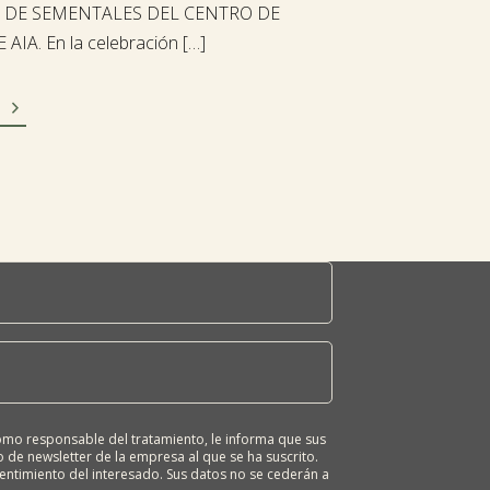
 DE SEMENTALES DEL CENTRO DE
 AIA. En la celebración […]

o responsable del tratamiento, le informa que sus
 de newsletter de la empresa al que se ha suscrito.
sentimiento del interesado. Sus datos no se cederán a