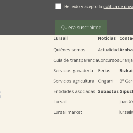
terceros salvo obligación legal. Cualquier pers
supresión, limitación del tratamiento, oposic
He leído y acepto la
política de priv
personales, escribiéndonos a la dirección de
BIZKAIA, indicando el derecho que desea ejerc
Puede obtener información adicional en nues
Quiero suscribirme
Lursail
Noticias
Conta
Quiénes somos
Actualidad
Araba
Guía de transparencia
Concursos
Granja
n
Servicios ganadería
Ferias
Bizkai
Servicios agricultura
Ongarri
Bº Gar
Entidades asociadas
Subastas
Gipuz
Lursail
Juan X
Lursail market
lursai