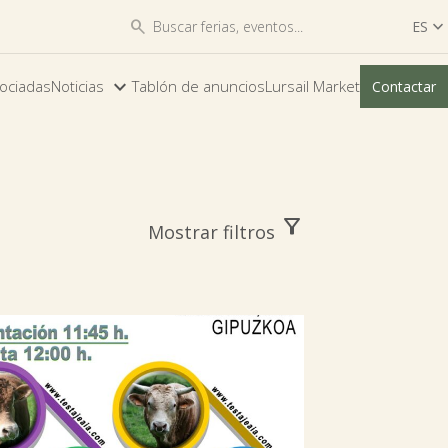


ES

ES
ociadas
Noticias
Tablón de anuncios
Lursail Market
Contactar
EU
filter_alt
Mostrar filtros