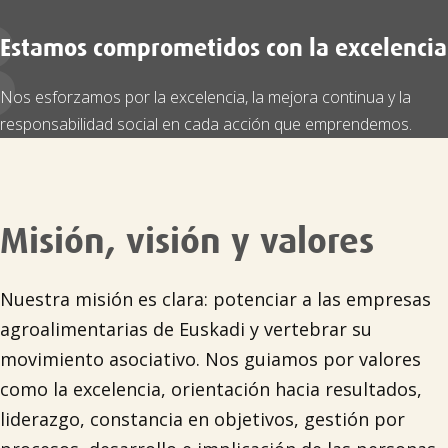
3
Estamos comprometidos con la excelencia
Nos esforzamos por la excelencia, la mejora continua y la
responsabilidad social en cada acción que emprendemos.
Misión, visión y valores
Nuestra misión es clara: potenciar a las empresas
agroalimentarias de Euskadi y vertebrar su
movimiento asociativo. Nos guiamos por valores
como la excelencia, orientación hacia resultados,
liderazgo, constancia en objetivos, gestión por