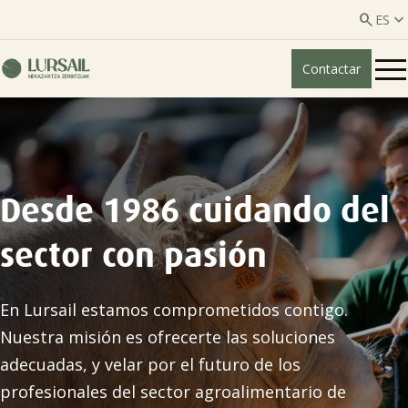


ES
Contactar
ES
EU
Quiénes somos
Guía transparencia

Desde 1986 cuidando del
Servicios ganadería

sector con pasión
Servicios agricultura

En Lursail estamos comprometidos contigo.
Nuestra misión es ofrecerte las soluciones
Entidades asociadas
adecuadas, y velar por el futuro de los
profesionales del sector agroalimentario de
Noticias