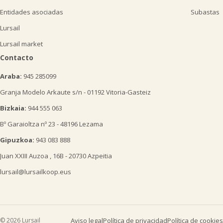
Entidades asociadas
Subastas
Lursail
Lursail market
Contacto
Araba:
945 285099
Granja Modelo Arkaute s/n - 01192 Vitoria-Gasteiz
Bizkaia:
944 555 063
Bº Garaioltza nº 23 - 48196 Lezama
Gipuzkoa:
943 083 888
Juan XXIII Auzoa , 16B - 20730 Azpeitia
lursail@lursailkoop.eus
© 2026 Lursail
Aviso legal
Política de privacidad
Política de cookies