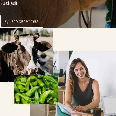

Euskadi
Tablón de anuncios
Quiero saber más
Lursail Market