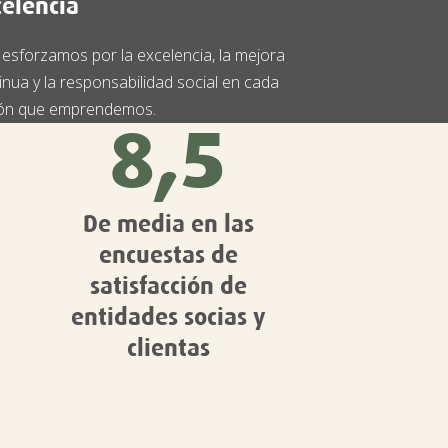
celencia
esforzamos por la excelencia, la mejora
inua y la responsabilidad social en cada
ón que emprendemos.
8,5
De media en las
encuestas de
satisfacción de
entidades socias y
clientas