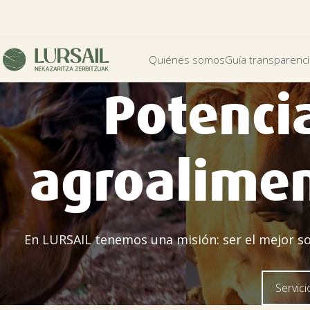
Quiénes somos
Guía transparenc
Potenci
agroalimen
En LURSAIL tenemos una misión: ser el mejor sopo
Servic