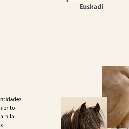

Euskadi
entidades
miento
ara la
os