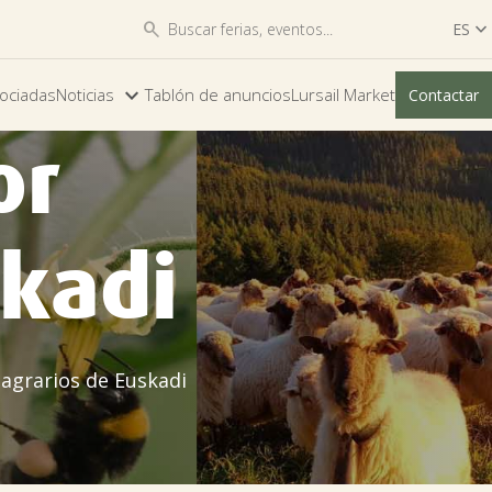


ES

ES
ociadas
Noticias
Tablón de anuncios
Lursail Market
Contactar
EU
or
skadi
 agrarios de Euskadi