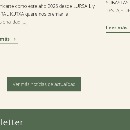
SUBASTAS
icarte como este año 2026 desde LURSAIL y
TESTAJE DE 
RAL KUTXA queremos premiar la
sionalidad […]
Leer más

 más
Ver más noticias de actualidad
letter