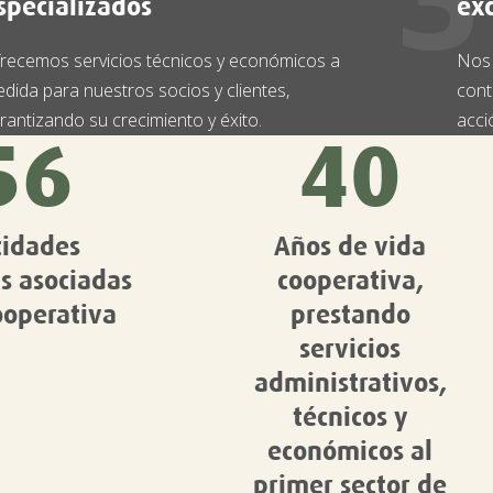
specializados
ex
recemos servicios técnicos y económicos a
Nos 
dida para nuestros socios y clientes,
cont
rantizando su crecimiento y éxito.
acci
56
40
tidades
Años de vida
as asociadas
cooperativa,
ooperativa
prestando
servicios
administrativos,
técnicos y
económicos al
primer sector de