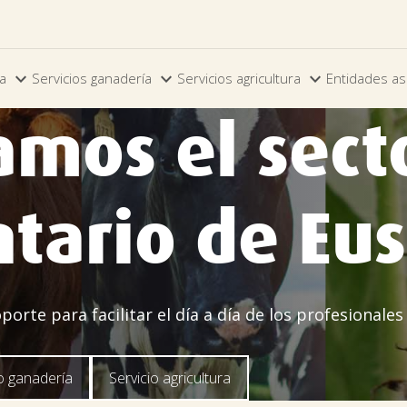



ia
Servicios ganadería
Servicios agricultura
Entidades as
amos el sect
tario de Eu
rte para facilitar el día a día de los profesionales
io ganadería
Servicio agricultura