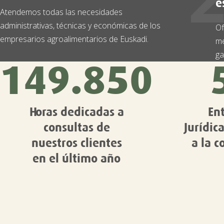
e
Atendemos todas las necesidades
administrativas, técnicas y económicas de los
Of
empresarios agroalimentarios de Euskadi.
me
ga
149.850
Horas dedicadas a
En
consultas de
Jurídic
nuestros clientes
a la c
en el último año