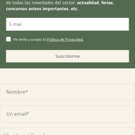

de todas las novedades del sector:
actualidad, ferias,
concursos avisos importantes, etc.
Tablón de anuncios
Lursail Market
He leído y acepto la
Política de Privacidad.
Suscribirme