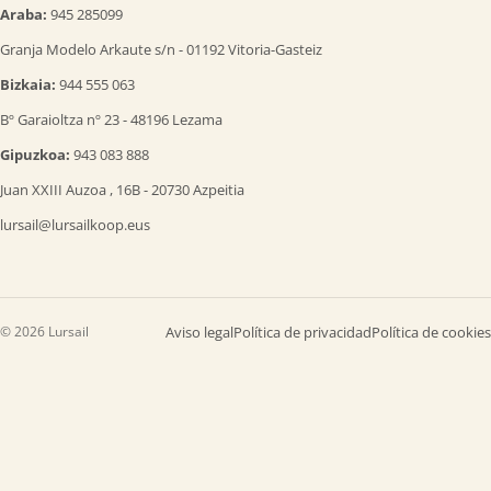
Araba:
945 285099
Granja Modelo Arkaute s/n - 01192 Vitoria-Gasteiz
Bizkaia:
944 555 063
Bº Garaioltza nº 23 - 48196 Lezama
Gipuzkoa:
943 083 888
Juan XXIII Auzoa , 16B - 20730 Azpeitia
lursail@lursailkoop.eus
© 2026 Lursail
Aviso legal
Política de privacidad
Política de cookies