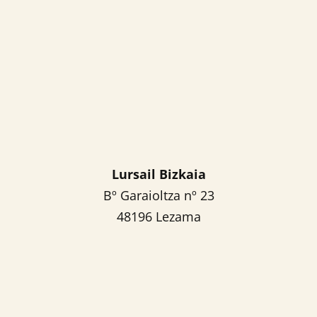

Lursail Bizkaia
Bº Garaioltza nº 23
48196 Lezama