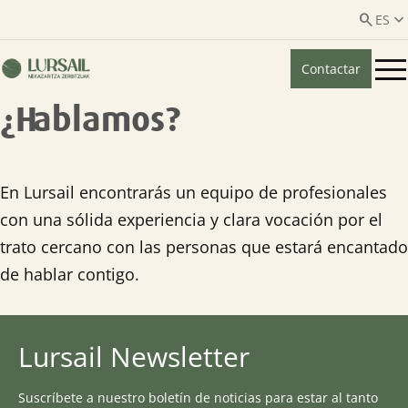


ES
Contactar
ES
EU
¿Hablamos?
Quiénes somos
Guía transparencia

En Lursail encontrarás un equipo de profesionales
con una sólida experiencia y clara vocación por el
Servicios ganadería

trato cercano con las personas que estará encantado
de hablar contigo.
Servicios agricultura

Entidades asociadas
Lursail Newsletter
Suscríbete a nuestro boletín de noticias para estar al tanto
Noticias