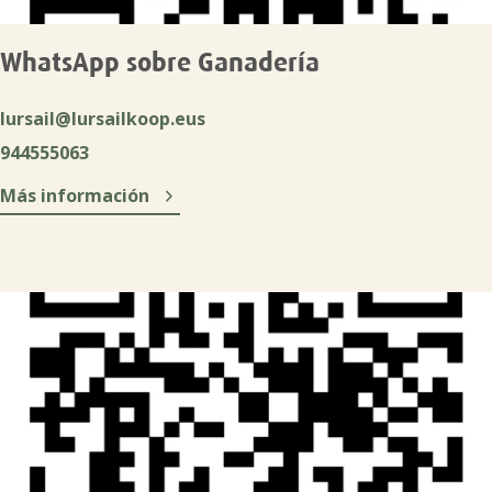
WhatsApp sobre Ganadería
lursail@lursailkoop.eus
944555063

Más información
