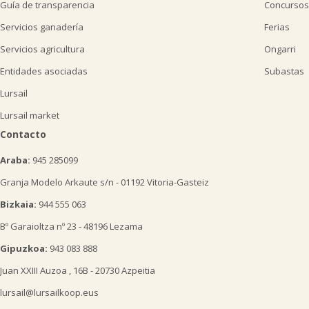
Guía de transparencia
Concursos
Servicios ganadería
Ferias
Servicios agricultura
Ongarri
Entidades asociadas
Subastas
Lursail
Lursail market
Contacto
Araba:
945 285099
Granja Modelo Arkaute s/n - 01192 Vitoria-Gasteiz
Bizkaia:
944 555 063
Bº Garaioltza nº 23 - 48196 Lezama
Gipuzkoa:
943 083 888
Juan XXIII Auzoa , 16B - 20730 Azpeitia
lursail@lursailkoop.eus