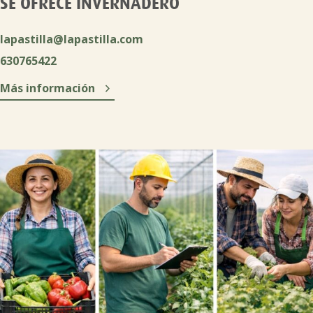
SE OFRECE INVERNADERO
lapastilla@lapastilla.com
630765422

Más información