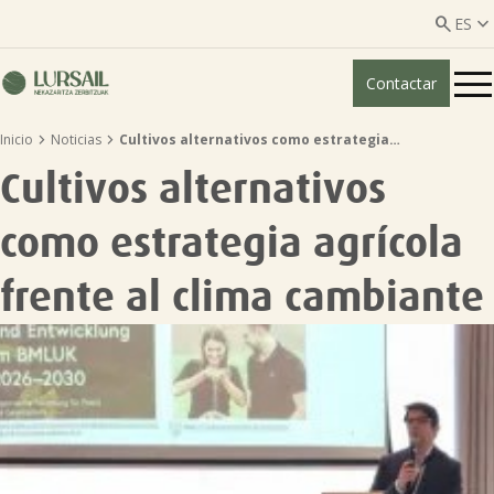


ES
Contactar
ES
EU


Inicio
Noticias
Cultivos alternativos como estrategia…
Quiénes somos
Cultivos alternativos
Guía transparencia

como estrategia agrícola
Servicios ganadería

frente al clima cambiante
Servicios agricultura

Entidades asociadas
Noticias