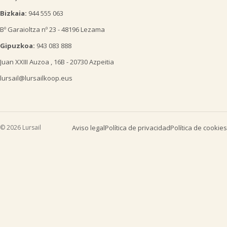
Bizkaia:
944 555 063
Bº Garaioltza nº 23 - 48196 Lezama
Gipuzkoa:
943 083 888
Juan XXIII Auzoa , 16B - 20730 Azpeitia
lursail@lursailkoop.eus
© 2026 Lursail
Aviso legal
Política de privacidad
Política de cookies