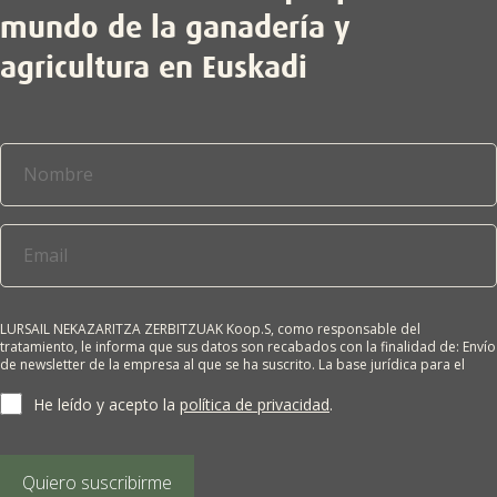
mundo de la ganadería y
agricultura en Euskadi
LURSAIL NEKAZARITZA ZERBITZUAK Koop.S, como responsable del
tratamiento, le informa que sus datos son recabados con la finalidad de: Envío
de newsletter de la empresa al que se ha suscrito. La base jurídica para el
tratamiento es el consentimiento del interesado. Sus datos no se cederán a
terceros salvo obligación legal. Cualquier persona tiene derecho a solicitar el
He leído y acepto la
política de privacidad
.
acceso, rectificación, supresión, limitación del tratamiento, oposición o
derecho a la portabilidad de sus datos personales, escribiéndonos a la
dirección de nuestras oficinas, GARAIOLTZA, Nº 23, 48196 LEZAMA-BIZKAIA,
indicando el derecho que desea ejercer o enviando un correo a:
Quiero suscribirme
lursail@lursailkoop.eus. Puede obtener información adicional en nuestra