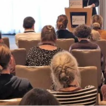

Tablón de anuncios
Lursail Market