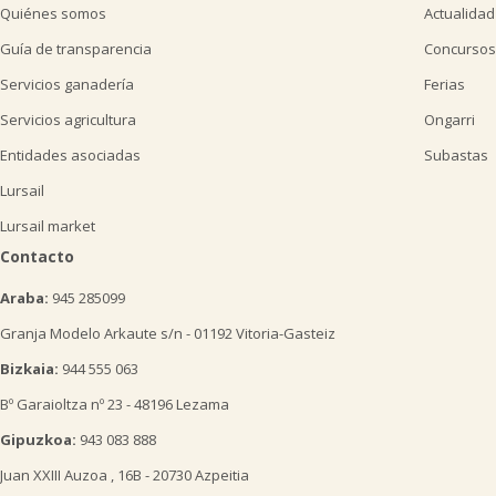
Quiénes somos
Actualidad
Guía de transparencia
Concursos
Servicios ganadería
Ferias
Servicios agricultura
Ongarri
Entidades asociadas
Subastas
Lursail
Lursail market
Contacto
Araba:
945 285099
Granja Modelo Arkaute s/n - 01192 Vitoria-Gasteiz
Bizkaia:
944 555 063
Bº Garaioltza nº 23 - 48196 Lezama
Gipuzkoa:
943 083 888
Juan XXIII Auzoa , 16B - 20730 Azpeitia