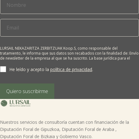

Tablón de anuncios
Lursail Market
LURSAIL NEKAZARITZA ZERBITZUAK Koop.S, como responsable del
tratamiento, le informa que sus datos son recabados con la finalidad de: Envío
de newsletter de la empresa al que se ha suscrito. La base jurídica para el
tratamiento es el consentimiento del interesado. Sus datos no se cederán a
terceros salvo obligación legal. Cualquier persona tiene derecho a solicitar el
He leído y acepto la
política de privacidad
.
acceso, rectificación, supresión, limitación del tratamiento, oposición o
derecho a la portabilidad de sus datos personales, escribiéndonos a la
dirección de nuestras oficinas, GARAIOLTZA, Nº 23, 48196 LEZAMA-BIZKAIA,
indicando el derecho que desea ejercer o enviando un correo a:
Quiero suscribirme
lursail@lursailkoop.eus. Puede obtener información adicional en nuestra
página web.
Nuestros servicios de consultoría cuentan con financiación de la
Diputación Foral de Gipuzkoa, Diputación Foral de Araba ,
Diputación Foral de Bizkaia y Gobierno Vasco.