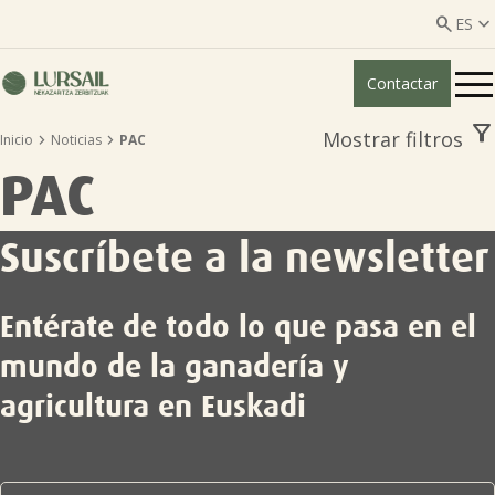


ES
Contactar
ES
EU
filter_alt
Mostrar filtros


Inicio
Noticias
PAC
Quiénes somos
PAC
Guía transparencia

Suscríbete a la newsletter
Servicios ganadería

Entérate de todo lo que pasa en el
Servicios agricultura

mundo de la ganadería y
agricultura en Euskadi
Entidades asociadas
Noticias