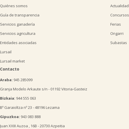
Quiénes somos
Actualidad
Guía de transparencia
Concursos
Servicios ganadería
Ferias
Servicios agricultura
Ongarri
Entidades asociadas
Subastas
Lursail
Lursail market
Contacto
Araba:
945 285099
Granja Modelo Arkaute s/n - 01192 Vitoria-Gasteiz
Bizkaia:
944 555 063
Bº Garaioltza nº 23 - 48196 Lezama
Gipuzkoa:
943 083 888
Juan XXIII Auzoa , 16B - 20730 Azpeitia