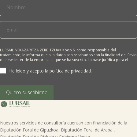
LURSAIL NEKAZARITZA ZERBITZUAK Koop.S, como responsable del
tratamiento, le informa que sus datos son recabados con la finalidad de: Envío
de newsletter de la empresa al que se ha suscrito. La base jurídica para el
tratamiento es el consentimiento del interesado. Sus datos no se cederán a
terceros salvo obligación legal. Cualquier persona tiene derecho a solicitar el
He leído y acepto la
política de privacidad
.
acceso, rectificación, supresión, limitación del tratamiento, oposición o
derecho a la portabilidad de sus datos personales, escribiéndonos a la
dirección de nuestras oficinas, GARAIOLTZA, Nº 23, 48196 LEZAMA-BIZKAIA,
indicando el derecho que desea ejercer o enviando un correo a:
Quiero suscribirme
lursail@lursailkoop.eus. Puede obtener información adicional en nuestra
página web.
Nuestros servicios de consultoría cuentan con financiación de la
Diputación Foral de Gipuzkoa, Diputación Foral de Araba ,
Diputación Foral de Bizkaia y Gobierno Vasco.