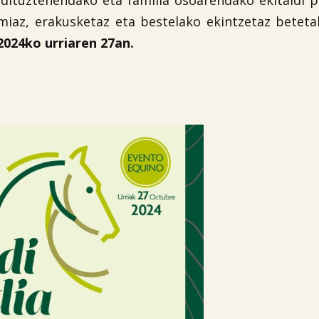
e dituztenendako eta familia osoarendako ekitaldi 
omiaz, erakusketaz eta bestelako ekintzetaz betet
2024ko urriaren 27an.