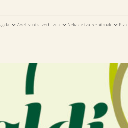



-gida
Abeltzaintza zerbitzua
Nekazaritza zerbitzuak
Erak