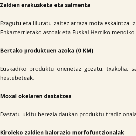
Zaldien erakusketa eta salmenta
Ezagutu eta liluratu zaitez arraza mota eskaintza iz
Enkarterrietako astoak eta Euskal Herriko mendiko 
Bertako produktuen azoka (0 KM)
Euskadiko produktu onenetaz gozatu: txakolia, sa
hestebeteak.
Moxal okelaren dastatzea
Dastatu ukitu berezia daukan produktu tradizionala
Kiroleko zaldien balorazio morfofuntzionalak