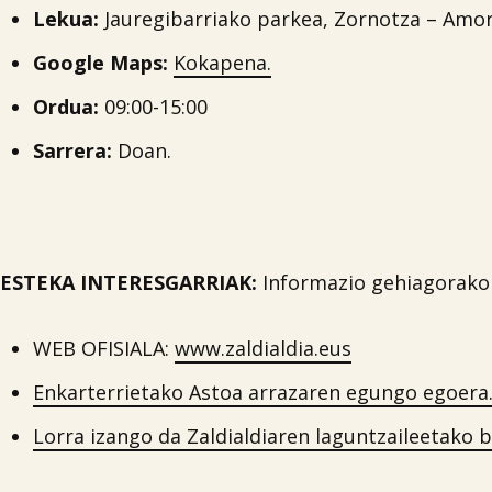
Lekua:
Jauregibarriako parkea, Zornotza – Amor
Google Maps:
Kokapena.
Ordua:
09:00-15:00
Sarrera:
Doan.
ESTEKA INTERESGARRIAK:
Informazio gehiagorako 
WEB OFISIALA:
www.zaldialdia.eus
Enkarterrietako Astoa arrazaren egungo egoera
Lorra izango da Zaldialdiaren laguntzaileetako b