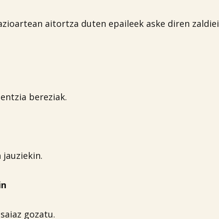

zioartean aitortza duten epaileek aske diren zaldie
entzia bereziak.
 jauziekin.
in
saiaz gozatu.