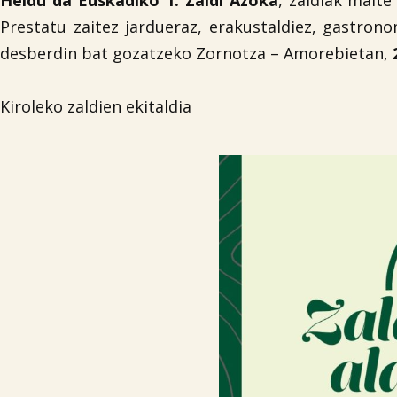
Heldu da Euskadiko 1. Zaldi Azoka
, zaldiak mait
Prestatu zaitez jardueraz, erakustaldiez, gastron
desberdin bat gozatzeko Zornotza – Amorebietan,
Kiroleko zaldien ekitaldia