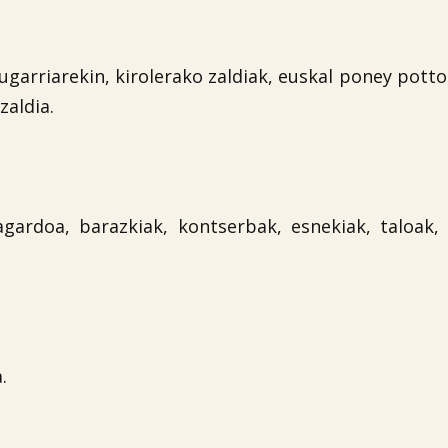
ugarriarekin, kirolerako zaldiak, euskal poney potto
zaldia.
gardoa, barazkiak, kontserbak, esnekiak, taloak,
.