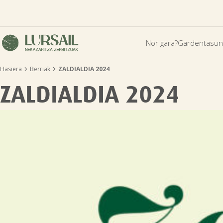
Nor gara?
Gardentasun


Hasiera
Berriak
ZALDIALDIA 2024
ZALDIALDIA 2024