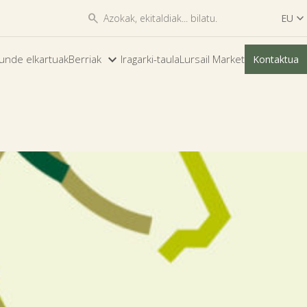


EU

ES
unde elkartuak
Berriak
Iragarki-taula
Lursail Market
Kontaktua
EU