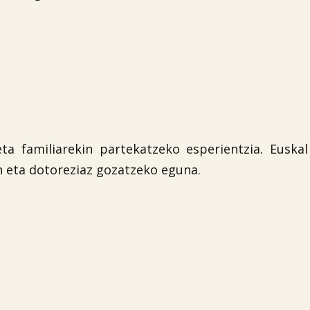
a familiarekin partekatzeko esperientzia. Euskal
n eta dotoreziaz gozatzeko eguna.