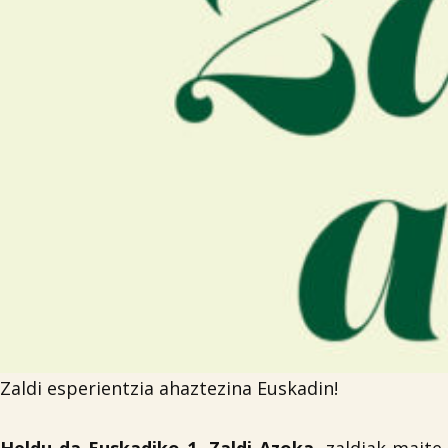
Zaldi esperientzia ahaztezina Euskadin!