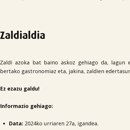
Zaldialdia
Zaldi azoka bat baino askoz gehiago da, lagun et
bertako gastronomiaz eta, jakina, zaldien edertasu
Ez ezazu galdu!
Informazio gehiago:
Data:
2024ko urriaren 27a, igandea.