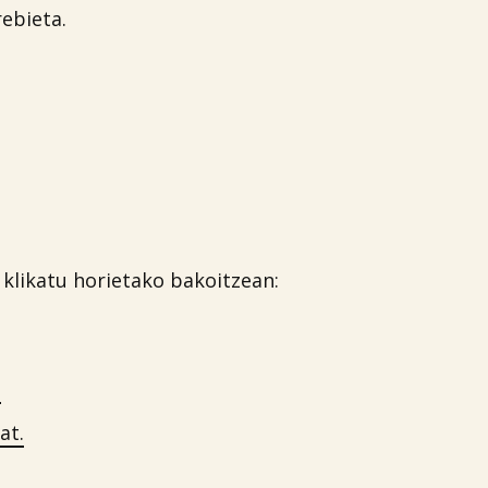
ebieta.
klikatu horietako bakoitzean:
.
at.