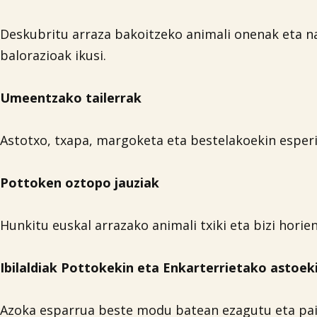
Deskubritu arraza bakoitzeko animali onenak eta na
balorazioak ikusi.
Umeentzako tailerrak
Astotxo, txapa, margoketa eta bestelakoekin esperi
Pottoken oztopo jauziak
Hunkitu euskal arrazako animali txiki eta bizi horien
Ibilaldiak Pottokekin eta Enkarterrietako astoek
Azoka esparrua beste modu batean ezagutu eta pai