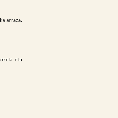
ka arraza,
 okela eta