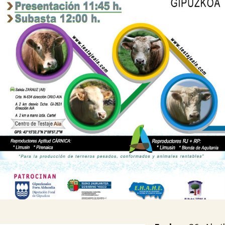

Tablón de anuncios
Lursail Market