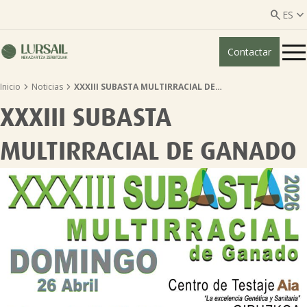


ES
Contactar
ES
EU


Inicio
Noticias
XXXIII SUBASTA MULTIRRACIAL DE…
Quiénes somos
XXXIII SUBASTA
Guía transparencia

MULTIRRACIAL DE GANADO
Servicios ganadería

Servicios agricultura

Entidades asociadas
Noticias