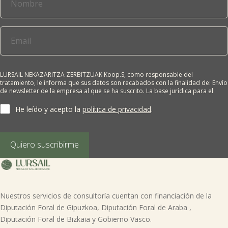
LURSAIL NEKAZARITZA ZERBITZUAK Koop.S, como responsable del
tratamiento, le informa que sus datos son recabados con la finalidad de: Envío
de newsletter de la empresa al que se ha suscrito. La base jurídica para el
tratamiento es el consentimiento del interesado. Sus datos no se cederán a
terceros salvo obligación legal. Cualquier persona tiene derecho a solicitar el
He leído y acepto la
política de privacidad
.
acceso, rectificación, supresión, limitación del tratamiento, oposición o
derecho a la portabilidad de sus datos personales, escribiéndonos a la
dirección de nuestras oficinas, GARAIOLTZA, Nº 23, 48196 LEZAMA-BIZKAIA,
indicando el derecho que desea ejercer o enviando un correo a:
Quiero suscribirme
lursail@lursailkoop.eus. Puede obtener información adicional en nuestra
página web.
Nuestros servicios de consultoría cuentan con financiación de la
Diputación Foral de Gipuzkoa, Diputación Foral de Araba ,
Diputación Foral de Bizkaia y Gobierno Vasco.