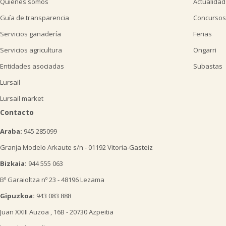
Quiénes somos
Actualidad
Guía de transparencia
Concursos
Servicios ganadería
Ferias
Servicios agricultura
Ongarri
Entidades asociadas
Subastas
Lursail
Lursail market
Contacto
Araba:
945 285099
Granja Modelo Arkaute s/n - 01192 Vitoria-Gasteiz
Bizkaia:
944 555 063
Bº Garaioltza nº 23 - 48196 Lezama
Gipuzkoa:
943 083 888
Juan XXIII Auzoa , 16B - 20730 Azpeitia