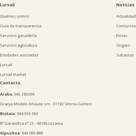
Lursail
Noticias
Quiénes somos
Actualidad
Guía de transparencia
Concursos
Servicios ganadería
Ferias
Servicios agricultura
Ongarri
Entidades asociadas
Subastas
Lursail
Lursail market
Contacto
Araba:
945 285099
Granja Modelo Arkaute s/n - 01192 Vitoria-Gasteiz
Bizkaia:
944 555 063
Bº Garaioltza nº 23 - 48196 Lezama
Gipuzkoa:
943 083 888