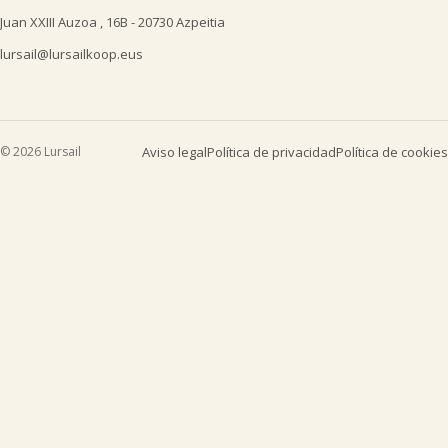
Juan XXIII Auzoa , 16B - 20730 Azpeitia
lursail@lursailkoop.eus
© 2026 Lursail
Aviso legal
Política de privacidad
Política de cookies