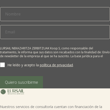
LURSAIL NEKAZARITZA ZERBITZUAK Koop.S, como responsable del
tratamiento, le informa que sus datos son recabados con la finalidad de: Envío
de newsletter de la empresa al que se ha suscrito. La base jurídica para el
tratamiento es el consentimiento del interesado. Sus datos no se cederán a
terceros salvo obligación legal. Cualquier persona tiene derecho a solicitar el
He leído y acepto la
política de privacidad
.
acceso, rectificación, supresión, limitación del tratamiento, oposición o
derecho a la portabilidad de sus datos personales, escribiéndonos a la
dirección de nuestras oficinas, GARAIOLTZA, Nº 23, 48196 LEZAMA-BIZKAIA,
indicando el derecho que desea ejercer o enviando un correo a:
Quiero suscribirme
lursail@lursailkoop.eus. Puede obtener información adicional en nuestra
página web.
Nuestros servicios de consultoría cuentan con financiación de la