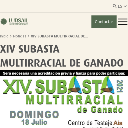


ES
Contactar
ES
EU


Inicio
Noticias
XIV SUBASTA MULTIRRACIAL DE…
Quiénes somos
XIV SUBASTA
Guía transparencia

MULTIRRACIAL DE GANADO
Servicios ganadería

Servicios agricultura

Entidades asociadas
Noticias