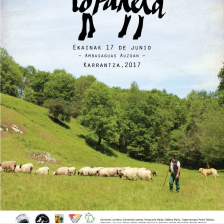

Tablón de anuncios
Lursail Market