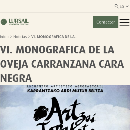


ES
Contactar
ES
EU


Inicio
Noticias
VI. MONOGRAFICA DE LA…
Quiénes somos
VI. MONOGRAFICA DE LA
Guía transparencia

OVEJA CARRANZANA CARA
Servicios ganadería

NEGRA
Servicios agricultura

Entidades asociadas
Noticias