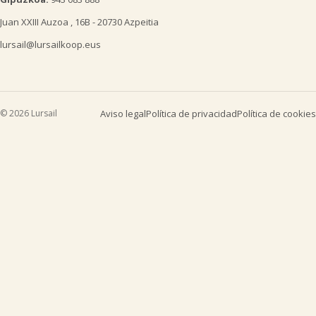
Juan XXIII Auzoa , 16B - 20730 Azpeitia
lursail@lursailkoop.eus
© 2026 Lursail
Aviso legal
Política de privacidad
Política de cookies