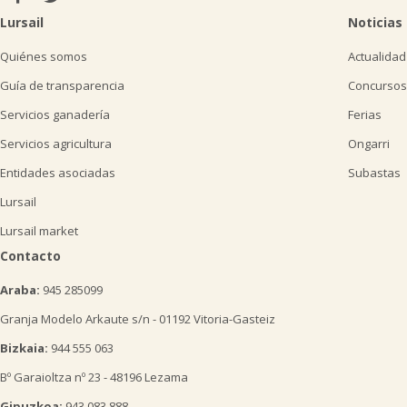
Lursail
Noticias
Quiénes somos
Actualidad
Guía de transparencia
Concursos
Servicios ganadería
Ferias
Servicios agricultura
Ongarri
Entidades asociadas
Subastas
Lursail
Lursail market
Contacto
Araba:
945 285099
Granja Modelo Arkaute s/n - 01192 Vitoria-Gasteiz
Bizkaia:
944 555 063
Bº Garaioltza nº 23 - 48196 Lezama
Gipuzkoa:
943 083 888