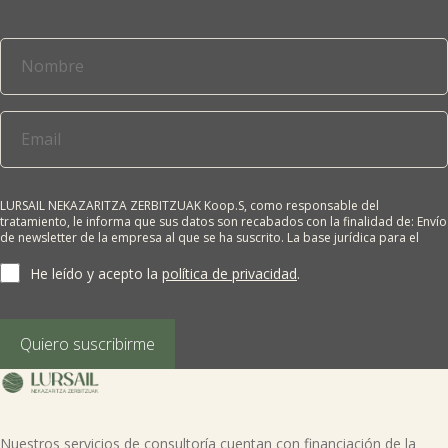
LURSAIL NEKAZARITZA ZERBITZUAK Koop.S, como responsable del
tratamiento, le informa que sus datos son recabados con la finalidad de: Envío
de newsletter de la empresa al que se ha suscrito. La base jurídica para el
tratamiento es el consentimiento del interesado. Sus datos no se cederán a
terceros salvo obligación legal. Cualquier persona tiene derecho a solicitar el
He leído y acepto la
política de privacidad
.
acceso, rectificación, supresión, limitación del tratamiento, oposición o
derecho a la portabilidad de sus datos personales, escribiéndonos a la
dirección de nuestras oficinas, GARAIOLTZA, Nº 23, 48196 LEZAMA-BIZKAIA,
indicando el derecho que desea ejercer o enviando un correo a:
Quiero suscribirme
lursail@lursailkoop.eus. Puede obtener información adicional en nuestra
página web.
Nuestros servicios de consultoría cuentan con financiación de la