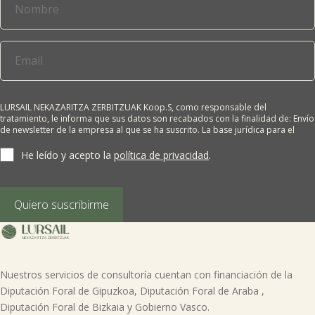

Tablón de anuncios
Lursail Market
LURSAIL NEKAZARITZA ZERBITZUAK Koop.S, como responsable del
tratamiento, le informa que sus datos son recabados con la finalidad de: Envío
de newsletter de la empresa al que se ha suscrito. La base jurídica para el
tratamiento es el consentimiento del interesado. Sus datos no se cederán a
terceros salvo obligación legal. Cualquier persona tiene derecho a solicitar el
He leído y acepto la
política de privacidad
.
acceso, rectificación, supresión, limitación del tratamiento, oposición o
derecho a la portabilidad de sus datos personales, escribiéndonos a la
dirección de nuestras oficinas, GARAIOLTZA, Nº 23, 48196 LEZAMA-BIZKAIA,
indicando el derecho que desea ejercer o enviando un correo a:
Quiero suscribirme
lursail@lursailkoop.eus. Puede obtener información adicional en nuestra
página web.
Nuestros servicios de consultoría cuentan con financiación de la
Diputación Foral de Gipuzkoa, Diputación Foral de Araba ,
Diputación Foral de Bizkaia y Gobierno Vasco.