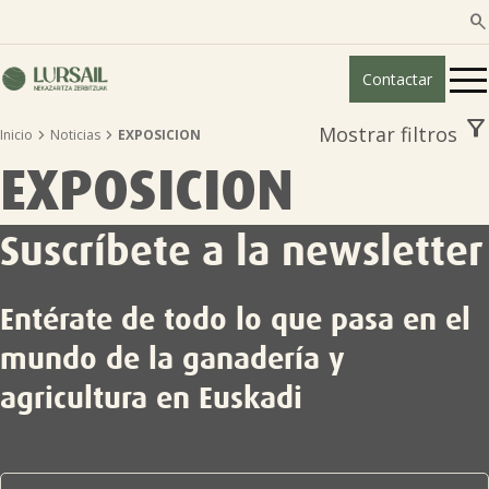

Contactar
filter_alt
Mostrar filtros


Inicio
Noticias
EXPOSICION
Quiénes somos
EXPOSICION
Guía transparencia

Suscríbete a la newsletter
Servicios ganadería

Entérate de todo lo que pasa en el
Servicios agricultura

mundo de la ganadería y
agricultura en Euskadi
Entidades asociadas
Noticias