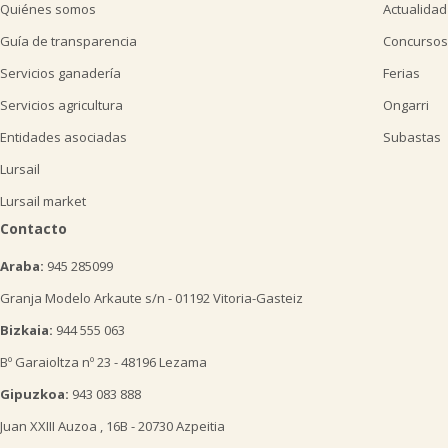
Quiénes somos
Actualidad
Guía de transparencia
Concursos
Servicios ganadería
Ferias
Servicios agricultura
Ongarri
Entidades asociadas
Subastas
Lursail
Lursail market
Contacto
Araba:
945 285099
Granja Modelo Arkaute s/n - 01192 Vitoria-Gasteiz
Bizkaia:
944 555 063
Bº Garaioltza nº 23 - 48196 Lezama
Gipuzkoa:
943 083 888
Juan XXIII Auzoa , 16B - 20730 Azpeitia