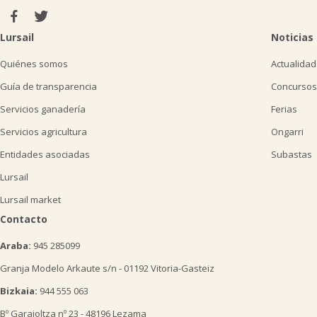
Lursail
Noticias
Quiénes somos
Actualidad
Guía de transparencia
Concursos
Servicios ganadería
Ferias
Servicios agricultura
Ongarri
Entidades asociadas
Subastas
Lursail
Lursail market
Contacto
Araba:
945 285099
Granja Modelo Arkaute s/n - 01192 Vitoria-Gasteiz
Bizkaia:
944 555 063
Bº Garaioltza nº 23 - 48196 Lezama