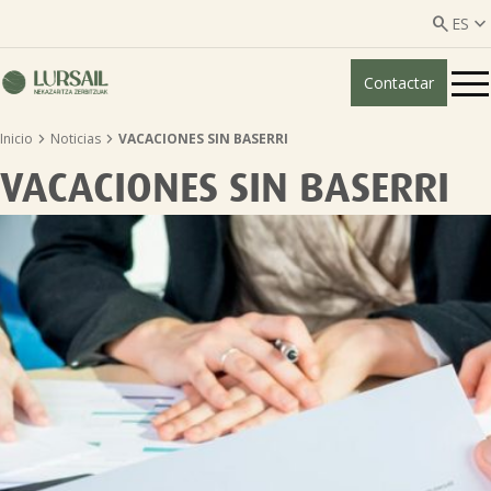


ES
Contactar
ES
EU


Inicio
Noticias
VACACIONES SIN BASERRI
Quiénes somos
VACACIONES SIN BASERRI
Guía transparencia

Servicios ganadería

Servicios agricultura

Entidades asociadas
Noticias