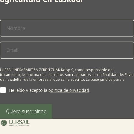
LURSAIL NEKAZARITZA ZERBITZUAK Koop.S, como responsable del
tratamiento, le informa que sus datos son recabados con la finalidad de: Envío
de newsletter de la empresa al que se ha suscrito. La base jurídica para el
tratamiento es el consentimiento del interesado. Sus datos no se cederán a
terceros salvo obligación legal. Cualquier persona tiene derecho a solicitar el
He leído y acepto la
política de privacidad
.
acceso, rectificación, supresión, limitación del tratamiento, oposición o
derecho a la portabilidad de sus datos personales, escribiéndonos a la
dirección de nuestras oficinas, GARAIOLTZA, Nº 23, 48196 LEZAMA-BIZKAIA,
indicando el derecho que desea ejercer o enviando un correo a:
Quiero suscribirme
lursail@lursailkoop.eus. Puede obtener información adicional en nuestra
página web.