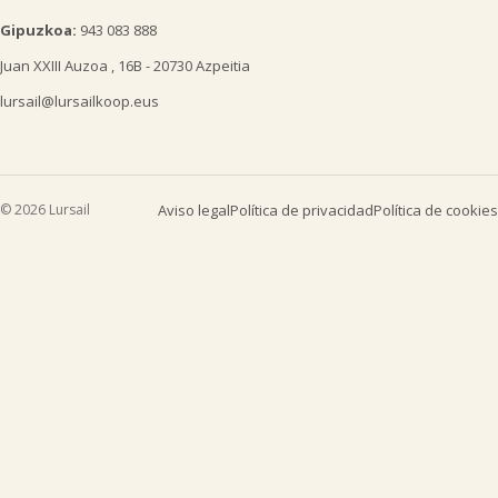
Gipuzkoa:
943 083 888
Juan XXIII Auzoa , 16B - 20730 Azpeitia
lursail@lursailkoop.eus

© 2026 Lursail
Aviso legal
Política de privacidad
Política de cookies