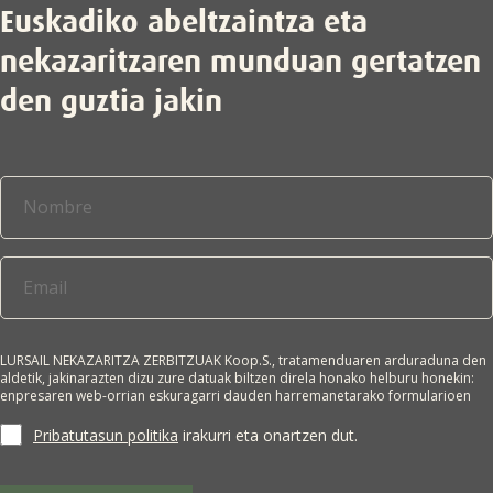
Euskadiko abeltzaintza eta
nekazaritzaren munduan gertatzen
den guztia jakin
LURSAIL NEKAZARITZA ZERBITZUAK Koop.S., tratamenduaren arduraduna den
aldetik, jakinarazten dizu zure datuak biltzen direla honako helburu honekin:
enpresaren web-orrian eskuragarri dauden harremanetarako formularioen
bidez lortutako datu pertsonalak jasotzea, eskatzailearekin harremanetan
jartzeko eta/edo enpresa horren merkataritza-informazioa bidaltzeko.
Pribatutasun politika
irakurri eta onartzen dut.
Interesdunaren adostasuna da tratamendurako oinarri juridikoa. Zure datuak
ez zaizkie hirugarrenei lagako, legeak hala agintzen ez badu. Edozein
pertsonak du bere datu pertsonalak eskuratzeko, zuzentzeko, ezabatzeko,