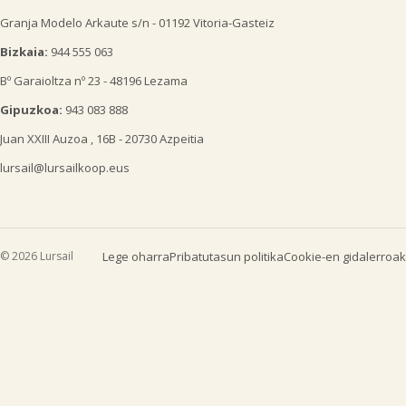
Granja Modelo Arkaute s/n - 01192 Vitoria-Gasteiz
Bizkaia:
944 555 063
Bº Garaioltza nº 23 - 48196 Lezama
Gipuzkoa:
943 083 888
Juan XXIII Auzoa , 16B - 20730 Azpeitia
lursail@lursailkoop.eus

© 2026 Lursail
Lege oharra
Pribatutasun politika
Cookie-en gidalerroak