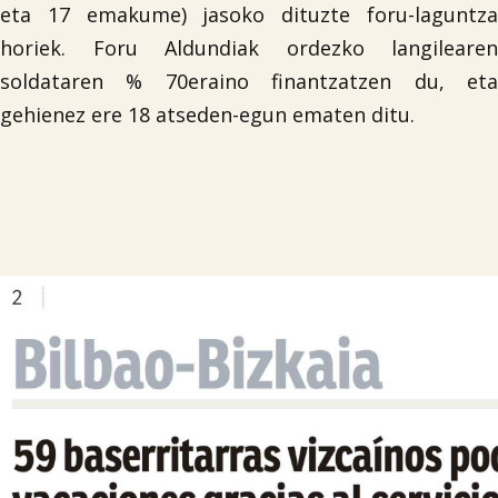
eta 17 emakume) jasoko dituzte foru-laguntza
horiek. Foru Aldundiak ordezko langilearen
soldataren % 70eraino finantzatzen du, eta
gehienez ere 18 atseden-egun ematen ditu.