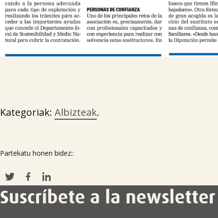
Kategoriak:
Albizteak
.
Partekatu honen bidez::
Suscríbete a la newsletter