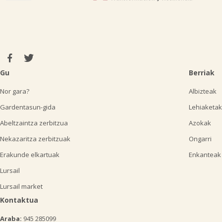
Gu
Berriak
Nor gara?
Albizteak
Gardentasun-gida
Lehiaketak
Abeltzaintza zerbitzua
Azokak
Nekazaritza zerbitzuak
Ongarri
Erakunde elkartuak
Enkanteak
Lursail
Lursail market
Kontaktua
Araba:
945 285099