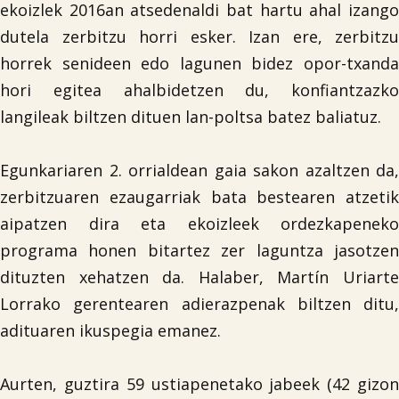
ekoizlek 2016an atsedenaldi bat hartu ahal izango
dutela zerbitzu horri esker. Izan ere, zerbitzu
horrek senideen edo lagunen bidez opor-txanda
hori egitea ahalbidetzen du, konfiantzazko
langileak biltzen dituen lan-poltsa batez baliatuz.
Egunkariaren 2. orrialdean gaia sakon azaltzen da,
zerbitzuaren ezaugarriak bata bestearen atzetik
aipatzen dira eta ekoizleek ordezkapeneko
programa honen bitartez zer laguntza jasotzen
dituzten xehatzen da. Halaber, Martín Uriarte
Lorrako gerentearen adierazpenak biltzen ditu,
adituaren ikuspegia emanez.
Aurten, guztira 59 ustiapenetako jabeek (42 gizon