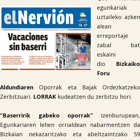
egunkariak
uztaileko azken
alean
erreportaje
zabal bat
eskaini
dio
Bizkaiko
Foru
Aldundiaren
Oporrak eta Bajak Ordezkatzeko
Zerbitzuari.
LORRAK
kudeatzen du zerbitzu hori.
“Baserririk gabeko oporrak”
izenburupean
Egunkariaren lehen orrialdean nabarmentzen da
Bizkaian nekazaritzako eta abeltzaintzako 59