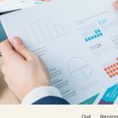

Iragarki-taula
Lursail Market
Qué Nervion