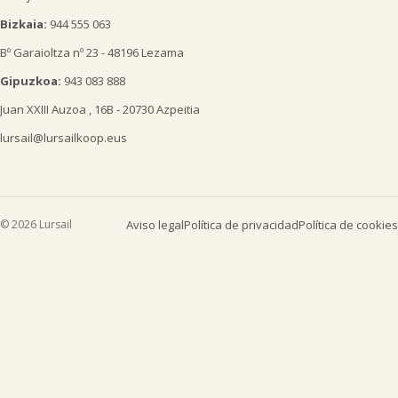
Bizkaia:
944 555 063
Bº Garaioltza nº 23 - 48196 Lezama
Gipuzkoa:
943 083 888
Juan XXIII Auzoa , 16B - 20730 Azpeitia
lursail@lursailkoop.eus
© 2026 Lursail
Aviso legal
Política de privacidad
Política de cookies