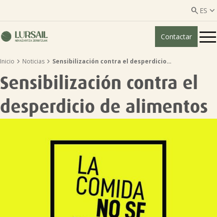


ES
Contactar
ES
EU


Inicio
Noticias
Sensibilización contra el desperdicio…
Quiénes somos
Sensibilización contra el
Guía transparencia

desperdicio de alimentos
Servicios ganadería

Servicios agricultura

Entidades asociadas
Noticias