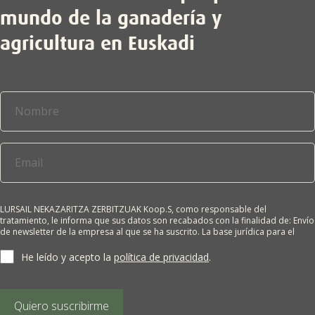
mundo de la ganadería y
agricultura en Euskadi
LURSAIL NEKAZARITZA ZERBITZUAK Koop.S, como responsable del
tratamiento, le informa que sus datos son recabados con la finalidad de: Envío
de newsletter de la empresa al que se ha suscrito. La base jurídica para el
tratamiento es el consentimiento del interesado. Sus datos no se cederán a
terceros salvo obligación legal. Cualquier persona tiene derecho a solicitar el
He leído y acepto la
política de privacidad
.
acceso, rectificación, supresión, limitación del tratamiento, oposición o
derecho a la portabilidad de sus datos personales, escribiéndonos a la
dirección de nuestras oficinas, GARAIOLTZA, Nº 23, 48196 LEZAMA-BIZKAIA,
indicando el derecho que desea ejercer o enviando un correo a:
Quiero suscribirme
lursail@lursailkoop.eus. Puede obtener información adicional en nuestra