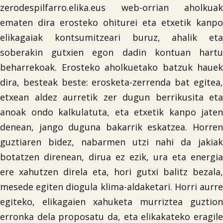
zerodespilfarro.elika.eus web-orrian aholkuak
ematen dira erosteko ohiturei eta etxetik kanpo
elikagaiak kontsumitzeari buruz, ahalik eta
soberakin gutxien egon dadin kontuan hartu
beharrekoak. Erosteko aholkuetako batzuk hauek
dira, besteak beste: erosketa-zerrenda bat egitea,
etxean aldez aurretik zer dugun berrikusita eta
anoak ondo kalkulatuta, eta etxetik kanpo jaten
denean, jango duguna bakarrik eskatzea. Horren
guztiaren bidez, nabarmen utzi nahi da jakiak
botatzen direnean, dirua ez ezik, ura eta energia
ere xahutzen direla eta, hori gutxi balitz bezala,
mesede egiten diogula klima-aldaketari. Horri aurre
egiteko, elikagaien xahuketa murriztea guztion
erronka dela proposatu da, eta elikakateko eragile