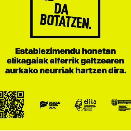

Iragarki-taula
Lursail Market