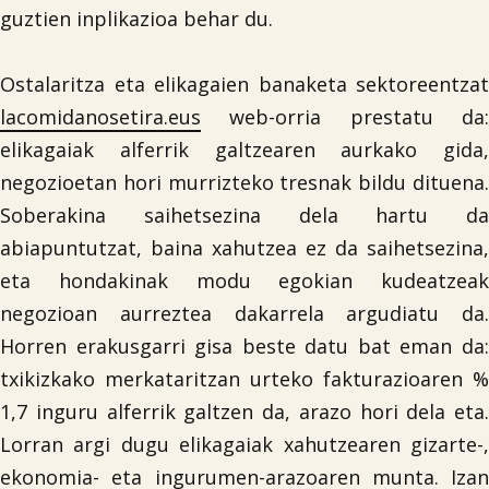
guztien inplikazioa behar du.
Ostalaritza eta elikagaien banaketa sektoreentzat
lacomidanosetira.eus
web-orria prestatu da:
elikagaiak alferrik galtzearen aurkako gida,
negozioetan hori murrizteko tresnak bildu dituena.
Soberakina saihetsezina dela hartu da
abiapuntutzat, baina xahutzea ez da saihetsezina,
eta hondakinak modu egokian kudeatzeak
negozioan aurreztea dakarrela argudiatu da.
Horren erakusgarri gisa beste datu bat eman da:
txikizkako merkataritzan urteko fakturazioaren %
1,7 inguru alferrik galtzen da, arazo hori dela eta.
Lorran argi dugu elikagaiak xahutzearen gizarte-,
ekonomia- eta ingurumen-arazoaren munta. Izan