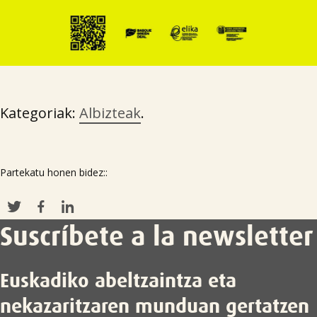
Kategoriak:
Albizteak
.
Partekatu honen bidez::
Suscríbete a la newsletter
Euskadiko abeltzaintza eta
nekazaritzaren munduan gertatzen