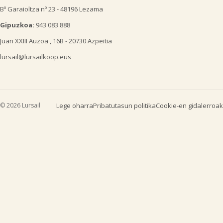
Bº Garaioltza nº 23 - 48196 Lezama
Gipuzkoa:
943 083 888
Juan XXIII Auzoa , 16B - 20730 Azpeitia
lursail@lursailkoop.eus
© 2026 Lursail
Lege oharra
Pribatutasun politika
Cookie-en gidalerroak