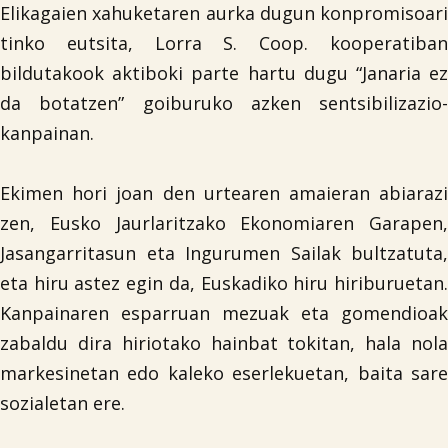
Elikagaien xahuketaren aurka dugun konpromisoari
tinko eutsita, Lorra S. Coop. kooperatiban
bildutakook aktiboki parte hartu dugu “Janaria ez
da botatzen” goiburuko azken sentsibilizazio-
kanpainan.
Ekimen hori joan den urtearen amaieran abiarazi
zen, Eusko Jaurlaritzako Ekonomiaren Garapen,
Jasangarritasun eta Ingurumen Sailak bultzatuta,
eta hiru astez egin da, Euskadiko hiru hiriburuetan.
Kanpainaren esparruan mezuak eta gomendioak
zabaldu dira hiriotako hainbat tokitan, hala nola
markesinetan edo kaleko eserlekuetan, baita sare
sozialetan ere.