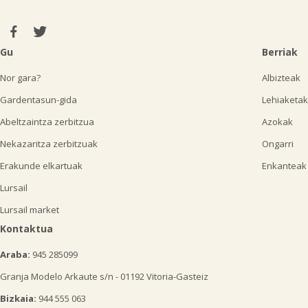
Gu
Berriak
Nor gara?
Albizteak
Gardentasun-gida
Lehiaketak
Abeltzaintza zerbitzua
Azokak
Nekazaritza zerbitzuak
Ongarri
Erakunde elkartuak
Enkanteak
Lursail
Lursail market
Kontaktua
Araba:
945 285099
Granja Modelo Arkaute s/n - 01192 Vitoria-Gasteiz
Bizkaia:
944 555 063