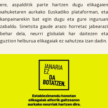
ere, aspalditik parte hartzen dugu elikagaien
xahuketaren aurkako Euskadiko plataforman, eta
kanpainarekin bat egin dugu eta gure inguruan
zabaldu. Sinetsita gaude arazo horretaz jabearazi
behar dela, neurri globalak har daitezen eta
guztion helburua elikagaiak ez xahutzea izan dadin.
