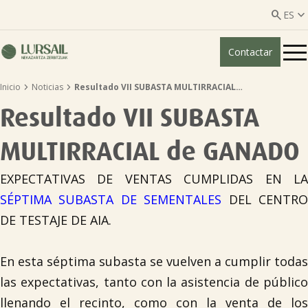


ES
Contactar
ES
EU


Inicio
Noticias
Resultado VII SUBASTA MULTIRRACIAL…
Quiénes somos
Resultado VII SUBASTA
Guía transparencia

MULTIRRACIAL de GANADO
Servicios ganadería

EXPECTATIVAS DE VENTAS CUMPLIDAS EN LA
SÉPTIMA SUBASTA DE SEMENTALES
DEL CENTR
DE TESTAJE DE AIA.
Servicios agricultura

En esta séptima subasta se vuelven a cumplir todas
Entidades asociadas
las expectativas, tanto con la asistencia de público
llenando el recinto, como con la venta de los
Noticias