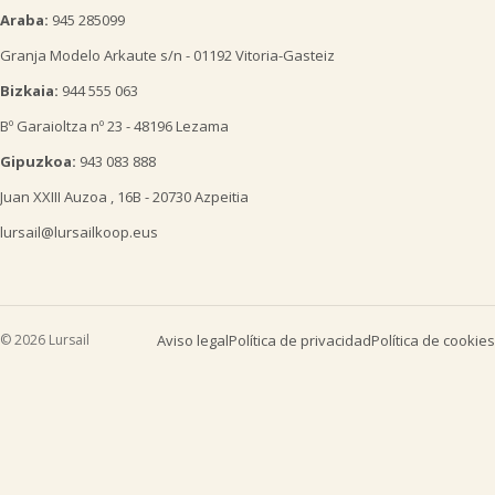
Araba:
945 285099
Granja Modelo Arkaute s/n - 01192 Vitoria-Gasteiz
Bizkaia:
944 555 063
Bº Garaioltza nº 23 - 48196 Lezama
Gipuzkoa:
943 083 888
Juan XXIII Auzoa , 16B - 20730 Azpeitia
lursail@lursailkoop.eus
© 2026 Lursail
Aviso legal
Política de privacidad
Política de cookies