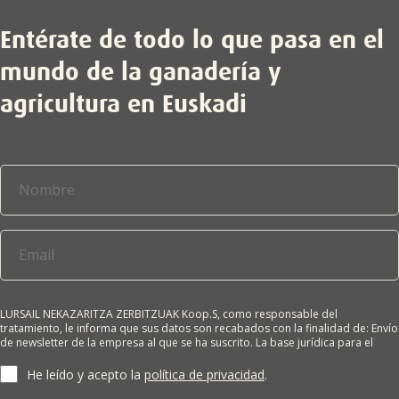
Entérate de todo lo que pasa en el
mundo de la ganadería y
agricultura en Euskadi

LURSAIL NEKAZARITZA ZERBITZUAK Koop.S, como responsable del
tratamiento, le informa que sus datos son recabados con la finalidad de: Envío
de newsletter de la empresa al que se ha suscrito. La base jurídica para el
tratamiento es el consentimiento del interesado. Sus datos no se cederán a
terceros salvo obligación legal. Cualquier persona tiene derecho a solicitar el
He leído y acepto la
política de privacidad
.
acceso, rectificación, supresión, limitación del tratamiento, oposición o