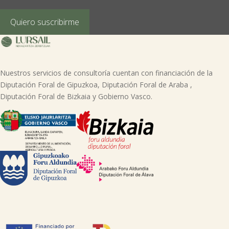
derecho a la portabilidad de sus datos personales, escribiéndonos a la
dirección de nuestras oficinas, GARAIOLTZA, Nº 23, 48196 LEZAMA-BIZKAIA,
indicando el derecho que desea ejercer o enviando un correo a:
Quiero suscribirme
lursail@lursailkoop.eus. Puede obtener información adicional en nuestra
página web.
Nuestros servicios de consultoría cuentan con financiación de la
Diputación Foral de Gipuzkoa, Diputación Foral de Araba ,
Diputación Foral de Bizkaia y Gobierno Vasco.