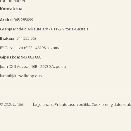
Lursail market
Kontaktua
Araba:
945 285099
Granja Modelo Arkaute s/n - 01192 Vitoria-Gasteiz
Bizkaia:
944 555 063
Bº Garaioltza nº 23 - 48196 Lezama
Gipuzkoa:
943 083 888
Juan XXIII Auzoa , 16B - 20730 Azpeitia
lursail@lursailkoop.eus
© 2026 Lursail
Lege oharra
Pribatutasun politika
Cookie-en gidalerroak