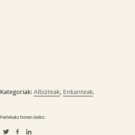
Kategoriak:
Albizteak
,
Enkanteak
.
Partekatu honen bidez::