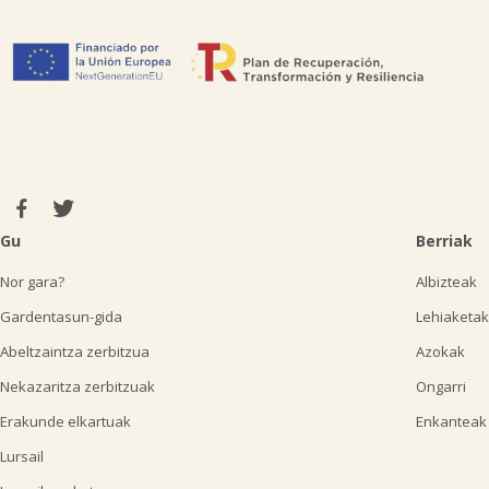
Gu
Berriak
Nor gara?
Albizteak
Gardentasun-gida
Lehiaketak
Abeltzaintza zerbitzua
Azokak
Nekazaritza zerbitzuak
Ongarri
Erakunde elkartuak
Enkanteak
Lursail