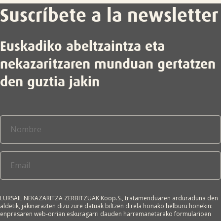
Suscríbete a la newsletter
Euskadiko abeltzaintza eta
nekazaritzaren munduan gertatzen
den guztia jakin

LURSAIL NEKAZARITZA ZERBITZUAK Koop.S., tratamenduaren arduraduna den
aldetik, jakinarazten dizu zure datuak biltzen direla honako helburu honekin:
enpresaren web-orrian eskuragarri dauden harremanetarako formularioen