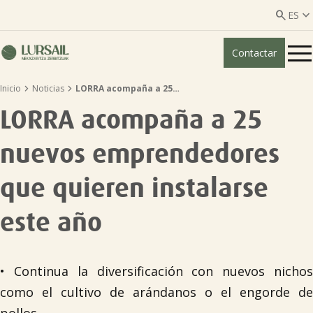


ES
Contactar
ES
EU


Inicio
Noticias
LORRA acompaña a 25…
Quiénes somos
LORRA acompaña a 25
Guía transparencia

nuevos emprendedores
Servicios ganadería

que quieren instalarse
este año
Servicios agricultura

Entidades asociadas
• Continua la diversificación con nuevos nichos
como el cultivo de arándanos o el engorde de
Noticias