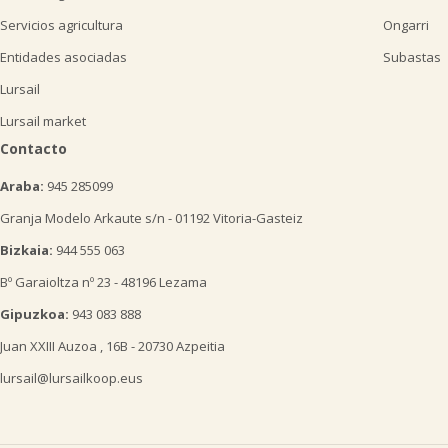
Servicios agricultura
Ongarri
Entidades asociadas
Subastas
Lursail
Lursail market
Contacto
Araba:
945 285099
Granja Modelo Arkaute s/n - 01192 Vitoria-Gasteiz
Bizkaia:
944 555 063
Bº Garaioltza nº 23 - 48196 Lezama
Gipuzkoa:
943 083 888
Juan XXIII Auzoa , 16B - 20730 Azpeitia
lursail@lursailkoop.eus