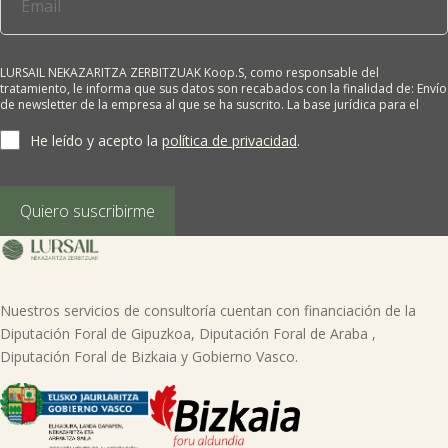
LURSAIL NEKAZARITZA ZERBITZUAK Koop.S, como responsable del
tratamiento, le informa que sus datos son recabados con la finalidad de: Envío
de newsletter de la empresa al que se ha suscrito. La base jurídica para el
tratamiento es el consentimiento del interesado. Sus datos no se cederán a
terceros salvo obligación legal. Cualquier persona tiene derecho a solicitar el
He leído y acepto la
política de privacidad
.
acceso, rectificación, supresión, limitación del tratamiento, oposición o
derecho a la portabilidad de sus datos personales, escribiéndonos a la
dirección de nuestras oficinas, GARAIOLTZA, Nº 23, 48196 LEZAMA-BIZKAIA,
indicando el derecho que desea ejercer o enviando un correo a:
Quiero suscribirme
lursail@lursailkoop.eus. Puede obtener información adicional en nuestra
página web.
Nuestros servicios de consultoría cuentan con financiación de la
Diputación Foral de Gipuzkoa, Diputación Foral de Araba ,
Diputación Foral de Bizkaia y Gobierno Vasco.