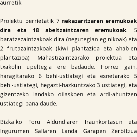
aurretik.
Proiektu berrietatik 7
nekazaritzaren eremukoak
dira eta 18 abeltzaintzaren eremukoak
. 
baratzezaintzakoak dira (negutegian eginikoak) eta
2 frutazaintzakoak (kiwi plantazioa eta ahabien
plantazioa). Mahastizaintzarako proiektua eta
txakolin upeltegia ere badaude. Horrez gain,
haragitarako 6 behi-ustiategi eta esnetarako 5
behi-ustiategi, hegazti-hazkuntzako 3 ustiategi, eta
gizentzeko landako oilaskoen eta ardi-ahuntzen
ustiategi bana daude.
Bizkaiko Foru Aldundiaren Iraunkortasun eta
Ingurumen Sailaren Landa Garapen Zerbitzua