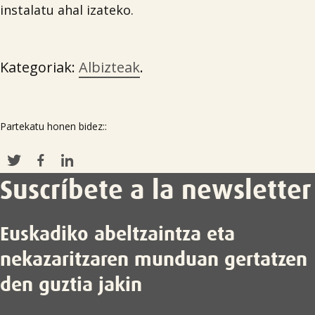
instalatu ahal izateko.
Kategoriak:
Albizteak
.
Partekatu honen bidez::
Suscríbete a la newsletter
Euskadiko abeltzaintza eta
nekazaritzaren munduan gertatzen
den guztia jakin