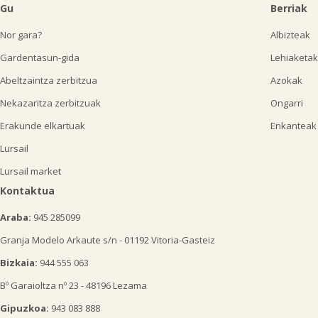
Gu
Berriak
Nor gara?
Albizteak
Gardentasun-gida
Lehiaketak
Abeltzaintza zerbitzua
Azokak
Nekazaritza zerbitzuak
Ongarri
Erakunde elkartuak
Enkanteak
Lursail
Lursail market
Kontaktua
Araba:
945 285099
Granja Modelo Arkaute s/n - 01192 Vitoria-Gasteiz
Bizkaia:
944 555 063
Bº Garaioltza nº 23 - 48196 Lezama
Gipuzkoa:
943 083 888