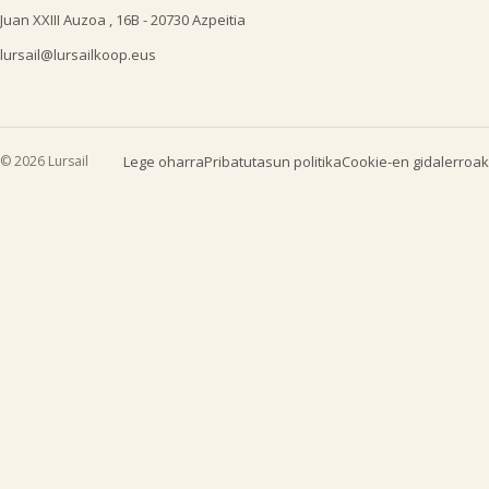
Juan XXIII Auzoa , 16B - 20730 Azpeitia
lursail@lursailkoop.eus
© 2026 Lursail
Lege oharra
Pribatutasun politika
Cookie-en gidalerroak