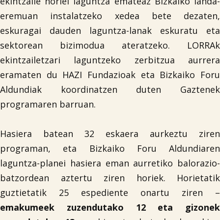
ekintzaile horiei laguntza emateaz Bizkaiko landa-
eremuan instalatzeko xedea bete dezaten,
eskuragai dauden laguntza-lanak eskuratu eta
sektorean bizimodua ateratzeko. LORRAk
ekintzailetzari laguntzeko zerbitzua aurrera
eramaten du HAZI Fundazioak eta Bizkaiko Foru
Aldundiak koordinatzen duten Gaztenek
programaren barruan.
Hasiera batean 32 eskaera aurkeztu ziren
programan, eta Bizkaiko Foru Aldundiaren
laguntza-planei hasiera eman aurretiko balorazio-
batzordean aztertu ziren horiek. Horietatik
guztietatik 25 espediente onartu ziren –
emakumeek zuzendutako 12 eta gizonek