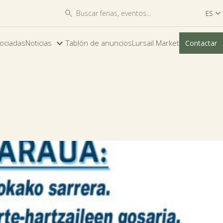


ES

ES
ociadas
Noticias
Tablón de anuncios
Lursail Market
Contactar
EU