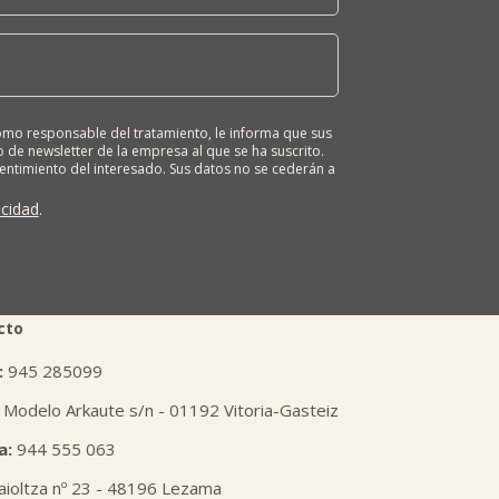
o responsable del tratamiento, le informa que sus
 de newsletter de la empresa al que se ha suscrito.
sentimiento del interesado. Sus datos no se cederán a
ona tiene derecho a solicitar el acceso, rectificación,
ión o derecho a la portabilidad de sus datos
acidad
.
 nuestras oficinas, GARAIOLTZA, Nº 23, 48196 LEZAMA-
er o enviando un correo a: lursail@lursailkoop.eus.
tra página web.
cto
:
945 285099
 Modelo Arkaute s/n - 01192 Vitoria-Gasteiz
a:
944 555 063
aioltza nº 23 - 48196 Lezama