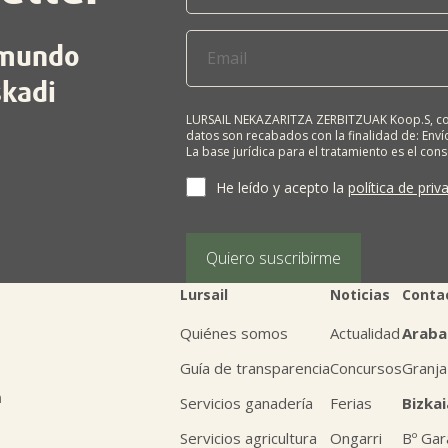
l mundo
skadi
LURSAIL NEKAZARITZA ZERBITZUAK Koop.S, com
datos son recabados con la finalidad de: Envío
La base jurídica para el tratamiento es el con
terceros salvo obligación legal. Cualquier pers
supresión, limitación del tratamiento, oposic
He leído y acepto la
política de priv
personales, escribiéndonos a la dirección de
BIZKAIA, indicando el derecho que desea ejerc
Puede obtener información adicional en nues
Quiero suscribirme
Lursail
Noticias
Conta
Quiénes somos
Actualidad
Araba
Guía de transparencia
Concursos
Granja
n
Servicios ganadería
Ferias
Bizkai
Servicios agricultura
Ongarri
Bº Gar