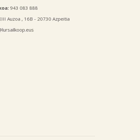
koa:
943 083 888
XIII Auzoa , 16B - 20730 Azpeitia
l@lursailkoop.eus