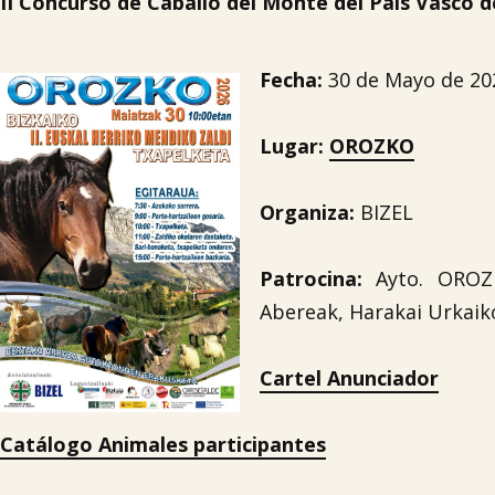
II Concurso de Caballo del Monte del País Vasco d
Fecha:
30 de Mayo de 20
Lugar:
OROZKO
Organiza:
BIZEL
Patrocina:
Ayto. OROZK
Abereak, Harakai Urkaiko
Cartel Anunciador
Catálogo Animales participantes