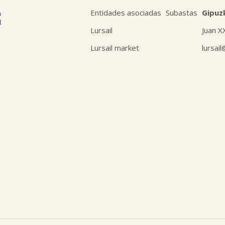
Entidades asociadas
Subastas
Gipuz
Lursail
Juan X
Lursail market
lursai