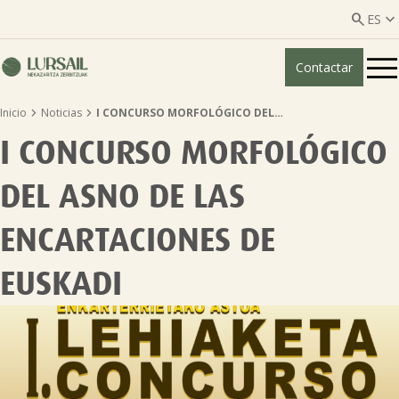


ES
Contactar
ES
EU


Inicio
Noticias
I CONCURSO MORFOLÓGICO DEL…
Quiénes somos
I CONCURSO MORFOLÓGICO
Guía transparencia

DEL ASNO DE LAS
Servicios ganadería

ENCARTACIONES DE
EUSKADI
Servicios agricultura

Entidades asociadas
Noticias