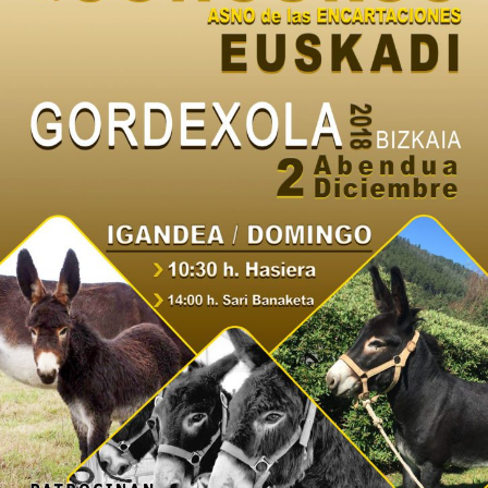

Tablón de anuncios
Lursail Market