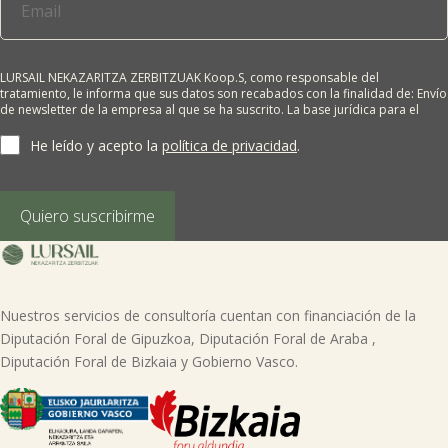
LURSAIL NEKAZARITZA ZERBITZUAK Koop.S, como responsable del
tratamiento, le informa que sus datos son recabados con la finalidad de: Envío
de newsletter de la empresa al que se ha suscrito. La base jurídica para el
tratamiento es el consentimiento del interesado. Sus datos no se cederán a
terceros salvo obligación legal. Cualquier persona tiene derecho a solicitar el
He leído y acepto la
política de privacidad
.
acceso, rectificación, supresión, limitación del tratamiento, oposición o
derecho a la portabilidad de sus datos personales, escribiéndonos a la
dirección de nuestras oficinas, GARAIOLTZA, Nº 23, 48196 LEZAMA-BIZKAIA,
indicando el derecho que desea ejercer o enviando un correo a:
Quiero suscribirme
lursail@lursailkoop.eus. Puede obtener información adicional en nuestra
página web.
Nuestros servicios de consultoría cuentan con financiación de la
Diputación Foral de Gipuzkoa, Diputación Foral de Araba ,
Diputación Foral de Bizkaia y Gobierno Vasco.