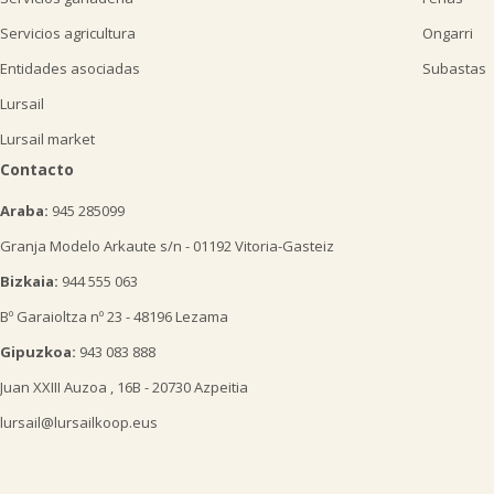
Servicios agricultura
Ongarri
Entidades asociadas
Subastas
Lursail
Lursail market
Contacto
Araba:
945 285099
Granja Modelo Arkaute s/n - 01192 Vitoria-Gasteiz
Bizkaia:
944 555 063
Bº Garaioltza nº 23 - 48196 Lezama
Gipuzkoa:
943 083 888
Juan XXIII Auzoa , 16B - 20730 Azpeitia
lursail@lursailkoop.eus