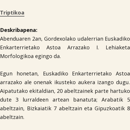
Triptikoa
Deskribapena:
Abenduaren 2an, Gordexolako udalerrian Euskadiko
Enkarterrietako Astoa Arrazako I. Lehiaketa
Morfologikoa egingo da.
Egun honetan, Euskadiko Enkarterrietako Astoa
arrazako ale onenak ikusteko aukera izango dugu.
Aipatutako ekitaldian, 20 abeltzainek parte hartuko
dute 3 lurraldeen artean banatuta; Arabatik 5
abeltzain, Bizkaiatik 7 abeltzain eta Gipuzkoatik 8
abeltzain.