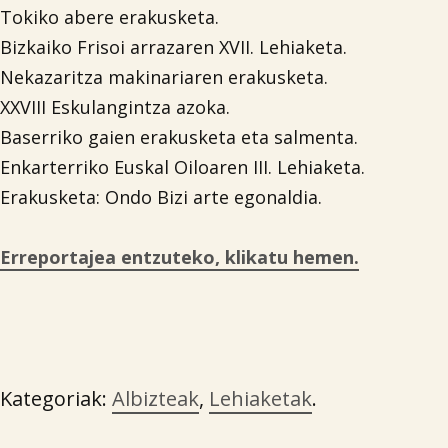
Tokiko abere erakusketa.
Bizkaiko Frisoi arrazaren XVII. Lehiaketa.
Nekazaritza makinariaren erakusketa.
XXVIII Eskulangintza azoka.
Baserriko gaien erakusketa eta salmenta.
Enkarterriko Euskal Oiloaren III. Lehiaketa.
Erakusketa: Ondo Bizi arte egonaldia.
Erreportajea entzuteko, klikatu hemen.
Kategoriak:
Albizteak
,
Lehiaketak
.