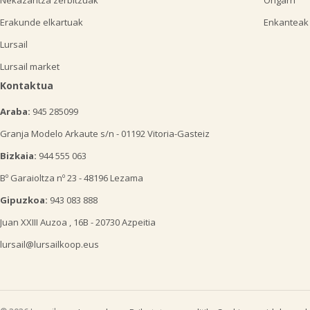
Nekazaritza zerbitzuak
Ongarri
Erakunde elkartuak
Enkanteak
Lursail
Lursail market
Kontaktua
Araba:
945 285099
Granja Modelo Arkaute s/n - 01192 Vitoria-Gasteiz
Bizkaia:
944 555 063
Bº Garaioltza nº 23 - 48196 Lezama
Gipuzkoa:
943 083 888
Juan XXIII Auzoa , 16B - 20730 Azpeitia
lursail@lursailkoop.eus