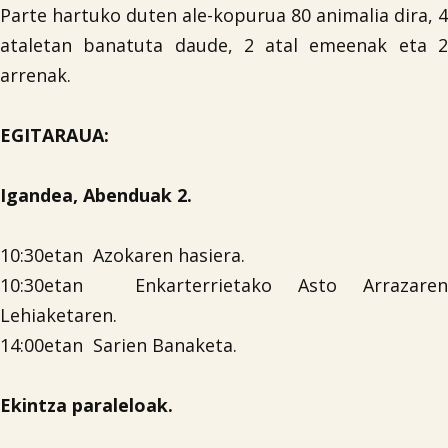
Parte hartuko duten ale-kopurua 80 animalia dira, 4
ataletan banatuta daude, 2 atal emeenak eta 2
arrenak.
EGITARAUA:
Igandea, Abenduak 2.
10:30etan Azokaren hasiera.
10:30etan Enkarterrietako Asto Arrazaren
Lehiaketaren.
14:00etan Sarien Banaketa.

Ekintza paraleloak.