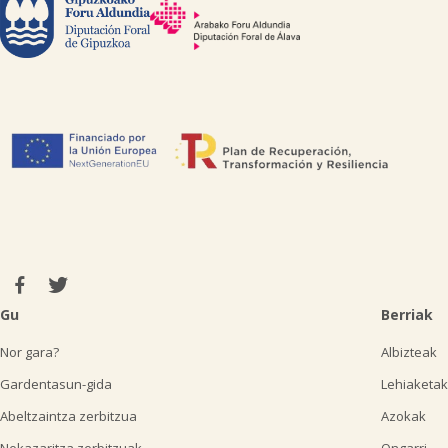
Gu
Berriak
Nor gara?
Albizteak
Gardentasun-gida
Lehiaketak
Abeltzaintza zerbitzua
Azokak