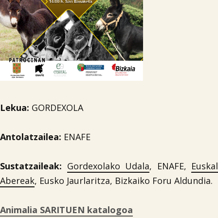
Lekua:
GORDEXOLA
Antolatzailea:
ENAFE
Sustatzaileak:
Gordexolako Udala
, ENAFE,
Euskal
Abereak
, Eusko Jaurlaritza, Bizkaiko Foru Aldundia.
Animalia SARITUEN katalogoa