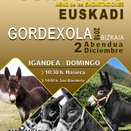

Iragarki-taula
Lursail Market