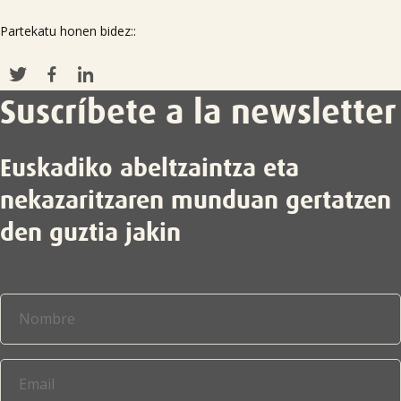
Partekatu honen bidez::
Suscríbete a la newsletter
Euskadiko abeltzaintza eta
nekazaritzaren munduan gertatzen
den guztia jakin