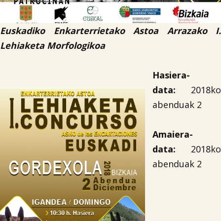
Euskadiko Enkarterrietako Astoa Arrazako I.
Lehiaketa Morfologikoa
Hasiera-
data:
2018ko
abenduak 2
Amaiera-
data:
2018ko
abenduak 2