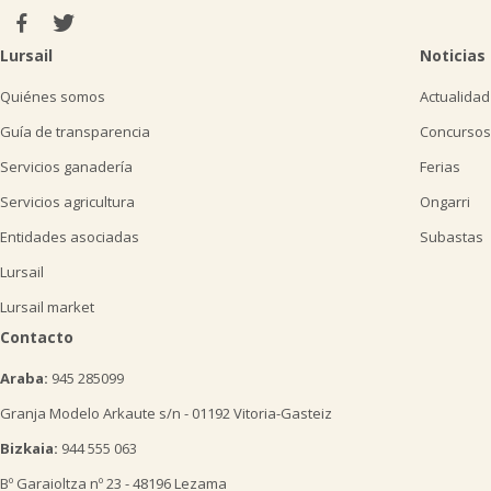
Lursail
Noticias
Quiénes somos
Actualidad
Guía de transparencia
Concursos
Servicios ganadería
Ferias
Servicios agricultura
Ongarri
Entidades asociadas
Subastas
Lursail
Lursail market
Contacto
Araba:
945 285099
Granja Modelo Arkaute s/n - 01192 Vitoria-Gasteiz
Bizkaia:
944 555 063
Bº Garaioltza nº 23 - 48196 Lezama