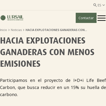


ES
Contactar
ES
EU


Inicio
Noticias
HACIA EXPLOTACIONES GANADERAS CON…
Quiénes somos
HACIA EXPLOTACIONES
Guía transparencia

GANADERAS CON MENOS
Servicios ganadería

EMISIONES
Servicios agricultura

Participamos en el proyecto de I+D+i Life Beef
Carbon, que busca reducir en un 15% su huella de
Entidades asociadas
carbono.
Noticias