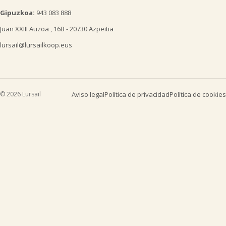
Gipuzkoa:
943 083 888
Juan XXIII Auzoa , 16B - 20730 Azpeitia
lursail@lursailkoop.eus
© 2026 Lursail
Aviso legal
Política de privacidad
Política de cookies