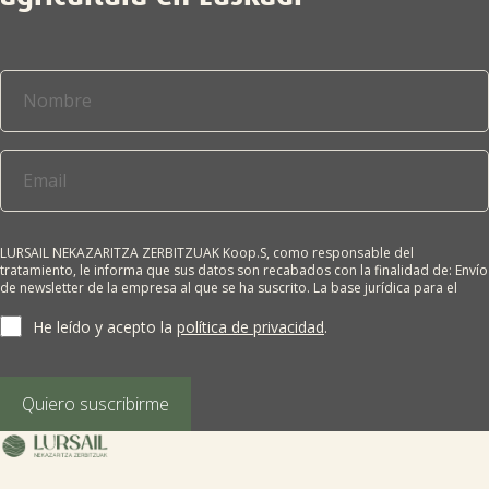
LURSAIL NEKAZARITZA ZERBITZUAK Koop.S, como responsable del
tratamiento, le informa que sus datos son recabados con la finalidad de: Envío
de newsletter de la empresa al que se ha suscrito. La base jurídica para el
tratamiento es el consentimiento del interesado. Sus datos no se cederán a
terceros salvo obligación legal. Cualquier persona tiene derecho a solicitar el
He leído y acepto la
política de privacidad
.
acceso, rectificación, supresión, limitación del tratamiento, oposición o
derecho a la portabilidad de sus datos personales, escribiéndonos a la
dirección de nuestras oficinas, GARAIOLTZA, Nº 23, 48196 LEZAMA-BIZKAIA,
indicando el derecho que desea ejercer o enviando un correo a:
Quiero suscribirme
lursail@lursailkoop.eus. Puede obtener información adicional en nuestra
página web.