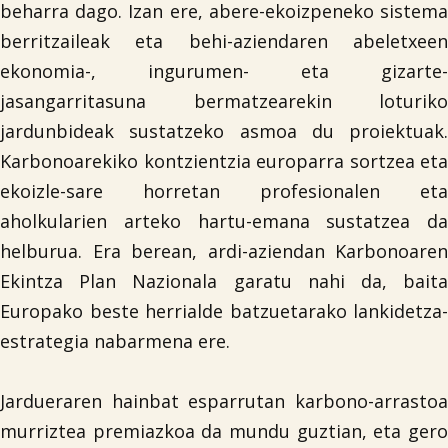
beharra dago. Izan ere, abere-ekoizpeneko sistema
berritzaileak eta behi-aziendaren abeletxeen

ekonomia-, ingurumen- eta gizarte-
jasangarritasuna bermatzearekin loturiko
jardunbideak sustatzeko asmoa du proiektuak.
Karbonoarekiko kontzientzia europarra sortzea eta
ekoizle-sare horretan profesionalen eta
aholkularien arteko hartu-emana sustatzea da
helburua. Era berean, ardi-aziendan Karbonoaren
Ekintza Plan Nazionala garatu nahi da, baita
Europako beste herrialde batzuetarako lankidetza-
estrategia nabarmena ere.
Jardueraren hainbat esparrutan karbono-arrastoa
murriztea premiazkoa da mundu guztian, eta gero