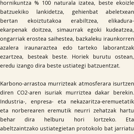
hornikuntza % 100 naturala izatea, beste ekoizle
batzuekiko lankidetza, gehienbat abeletxean
bertan ekoiztutakoa erabiltzea, elikadura-
ekarpenak doitzea, simaurrak egoki kudeatzea,
ongarriak erostea saihestea, bazkaleku iraunkorren
azalera iraunaraztea edo tarteko laborantzak
ezartzea, besteak beste. Horiek burutu ostean,
eredu izango dira beste ustiategi batzuentzat.
Karbono-arrastoa murrizteak atmosferara isurtzen
diren CO2-aren isuriak murriztea dakar berekin.
Industria-, enpresa- eta nekazaritza-eremuetatik
eta norberearen eremutik neurri zehatzak hartu
behar dira helburu hori lortzeko. Eta
abeltzaintzako ustiategietan protokolo bat jarriatu