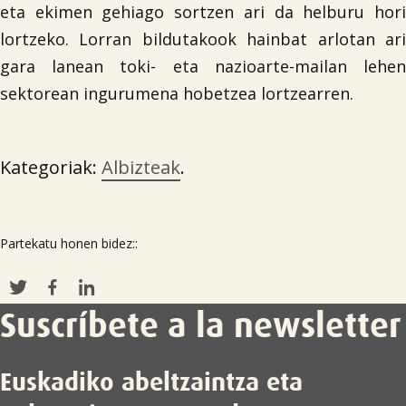
eta ekimen gehiago sortzen ari da helburu hori
lortzeko. Lorran bildutakook hainbat arlotan ari
gara lanean toki- eta nazioarte-mailan lehen
sektorean ingurumena hobetzea lortzearren.
Kategoriak:
Albizteak
.
Partekatu honen bidez::
Suscríbete a la newsletter
Euskadiko abeltzaintza eta