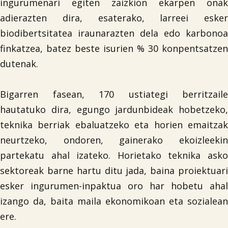
ingurumenari egiten zaizkion ekarpen onak
adierazten dira, esaterako, larreei esker
biodibertsitatea iraunarazten dela edo karbonoa
finkatzea, batez beste isurien % 30 konpentsatzen
dutenak.
Bigarren fasean, 170 ustiategi berritzaile
hautatuko dira, egungo jardunbideak hobetzeko,
teknika berriak ebaluatzeko eta horien emaitzak
neurtzeko, ondoren, gainerako ekoizleekin
partekatu ahal izateko. Horietako teknika asko
sektoreak barne hartu ditu jada, baina proiektuari
esker ingurumen-inpaktua oro har hobetu ahal
izango da, baita maila ekonomikoan eta sozialean
ere.