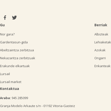
Gu
Berriak
Nor gara?
Albizteak
Gardentasun-gida
Lehiaketak
Abeltzaintza zerbitzua
Azokak
Nekazaritza zerbitzuak
Ongarri
Erakunde elkartuak
Enkanteak
Lursail
Lursail market
Kontaktua
Araba:
945 285099
Granja Modelo Arkaute s/n - 01192 Vitoria-Gasteiz