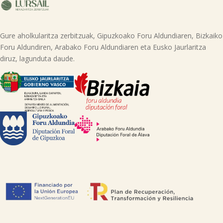
adieraziz edo helbide honetara mezua bidaliz: lursail@lursailkoop.eus.
Informazio gehigarria lor dezakezu gure web orrian.
Gure aholkularitza zerbitzuak, Gipuzkoako Foru Aldundiaren, Bizkaiko
Foru Aldundiren, Arabako Foru Aldundiaren eta Eusko Jaurlaritza
diruz, lagunduta daude.