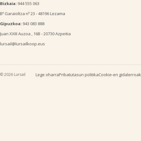
Bizkaia:
944 555 063
Bº Garaioltza nº 23 - 48196 Lezama
Gipuzkoa:
943 083 888
Juan XXIII Auzoa , 16B - 20730 Azpeitia
lursail@lursailkoop.eus
© 2026 Lursail
Lege oharra
Pribatutasun politika
Cookie-en gidalerroak