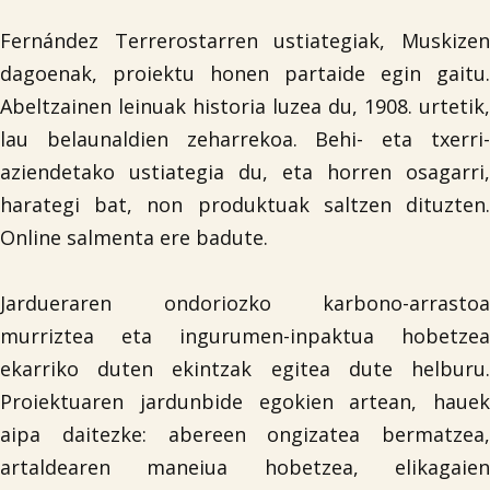
Fernández Terrerostarren ustiategiak, Muskizen
dagoenak, proiektu honen partaide egin gaitu.
Abeltzainen leinuak historia luzea du, 1908. urtetik,
lau belaunaldien zeharrekoa. Behi- eta txerri-
aziendetako ustiategia du, eta horren osagarri,
harategi bat, non produktuak saltzen dituzten.
Online salmenta ere badute.
Jardueraren ondoriozko karbono-arrastoa
murriztea eta ingurumen-inpaktua hobetzea
ekarriko duten ekintzak egitea dute helburu.
Proiektuaren jardunbide egokien artean, hauek
aipa daitezke: abereen ongizatea bermatzea,
artaldearen maneiua hobetzea, elikagaien