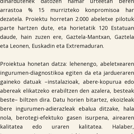
dihardutenek datozen hamar urteetan beren
arrastoa % 15 murrizteko konpromisoa har
dezatela. Proiektu horretan 2.000 abeletxe pilotuk
parte hartzen dute, eta horietatik 120 Estatuan
daude, hain zuzen ere, Gaztela-Mantxan, Gaztela
eta Leonen, Euskadin eta Extremaduran.
Proiektua honetan datza: lehenengo, abeletxearen
ingurumen-diagnostikoa egiten da eta jardueraren
gaineko datuak –instalazioak, abere-kopurua edo
abereak elikatzeko erabiltzen den azalera, besteak
beste– biltzen dira. Datu horien bitartez, ekoizleak
bere ingurumen-adierazleak ebalua ditzake, hala
nola, berotegi-efektuko gasen isurpena, airearen
kalitatea edo uraren kalitatea. Halaber,