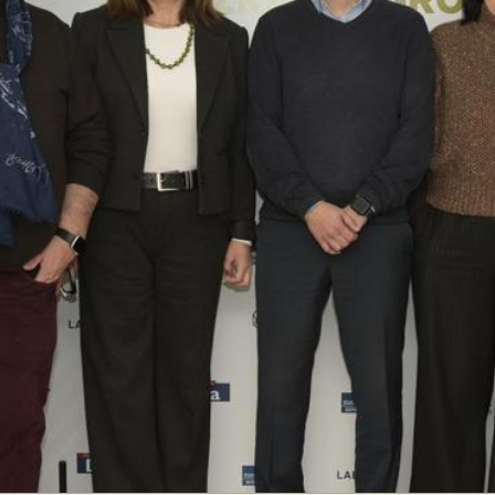

Tablón de anuncios
Lursail Market