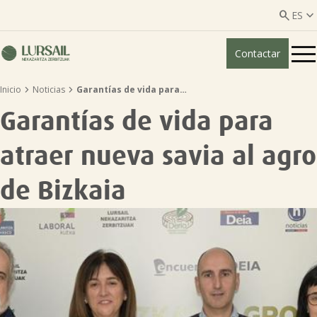


ES
Contactar
ES
EU


Inicio
Noticias
Garantías de vida para…
Quiénes somos
Garantías de vida para
Guía transparencia

atraer nueva savia al agro
Servicios ganadería

de Bizkaia
Servicios agricultura

Entidades asociadas
Noticias