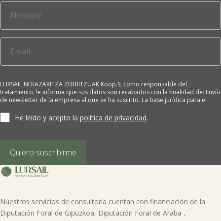
LURSAIL NEKAZARITZA ZERBITZUAK Koop.S, como responsable del
tratamiento, le informa que sus datos son recabados con la finalidad de: Envío
de newsletter de la empresa al que se ha suscrito. La base jurídica para el
tratamiento es el consentimiento del interesado. Sus datos no se cederán a
terceros salvo obligación legal. Cualquier persona tiene derecho a solicitar el
He leído y acepto la
política de privacidad
.
acceso, rectificación, supresión, limitación del tratamiento, oposición o
derecho a la portabilidad de sus datos personales, escribiéndonos a la
dirección de nuestras oficinas, GARAIOLTZA, Nº 23, 48196 LEZAMA-BIZKAIA,
indicando el derecho que desea ejercer o enviando un correo a:
Quiero suscribirme
lursail@lursailkoop.eus. Puede obtener información adicional en nuestra
página web.
Nuestros servicios de consultoría cuentan con financiación de la
Diputación Foral de Gipuzkoa, Diputación Foral de Araba ,