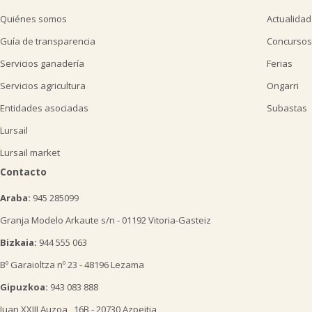
Quiénes somos
Actualidad
Guía de transparencia
Concursos
Servicios ganadería
Ferias
Servicios agricultura
Ongarri
Entidades asociadas
Subastas
Lursail
Lursail market
Contacto
Araba:
945 285099
Granja Modelo Arkaute s/n - 01192 Vitoria-Gasteiz
Bizkaia:
944 555 063
Bº Garaioltza nº 23 - 48196 Lezama
Gipuzkoa:
943 083 888
Juan XXIII Auzoa , 16B - 20730 Azpeitia