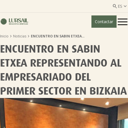


ES
Contactar
ES
EU


Inicio
Noticias
ENCUENTRO EN SABIN ETXEA…
Quiénes somos
ENCUENTRO EN SABIN
Guía transparencia

ETXEA REPRESENTANDO AL
Servicios ganadería

EMPRESARIADO DEL
PRIMER SECTOR EN BIZKAIA
Servicios agricultura

Entidades asociadas
Noticias