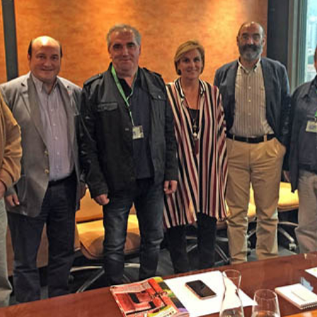

Tablón de anuncios
Lursail Market