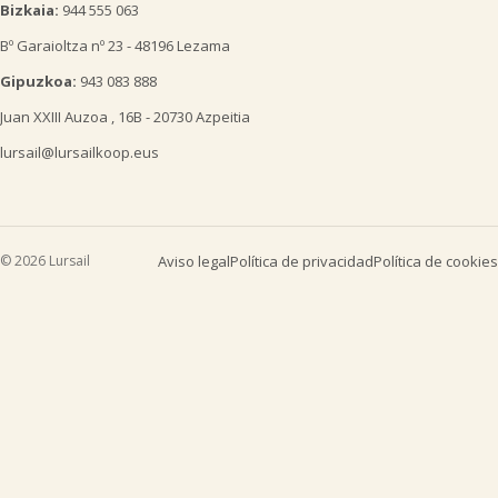
Bizkaia:
944 555 063
Bº Garaioltza nº 23 - 48196 Lezama
Gipuzkoa:
943 083 888
Juan XXIII Auzoa , 16B - 20730 Azpeitia
lursail@lursailkoop.eus
© 2026 Lursail
Aviso legal
Política de privacidad
Política de cookies