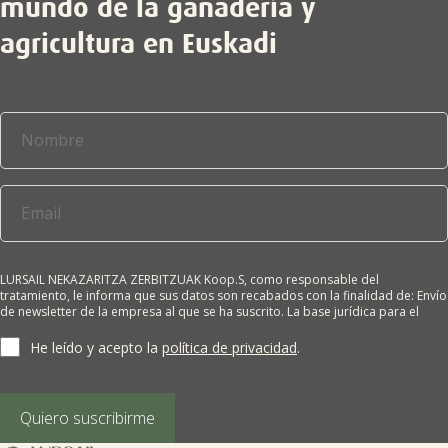
mundo de la ganadería y
agricultura en Euskadi
LURSAIL NEKAZARITZA ZERBITZUAK Koop.S, como responsable del
tratamiento, le informa que sus datos son recabados con la finalidad de: Envío
de newsletter de la empresa al que se ha suscrito. La base jurídica para el
tratamiento es el consentimiento del interesado. Sus datos no se cederán a
terceros salvo obligación legal. Cualquier persona tiene derecho a solicitar el
He leído y acepto la
política de privacidad
.
acceso, rectificación, supresión, limitación del tratamiento, oposición o
derecho a la portabilidad de sus datos personales, escribiéndonos a la
dirección de nuestras oficinas, GARAIOLTZA, Nº 23, 48196 LEZAMA-BIZKAIA,
indicando el derecho que desea ejercer o enviando un correo a:
Quiero suscribirme
lursail@lursailkoop.eus. Puede obtener información adicional en nuestra
página web.