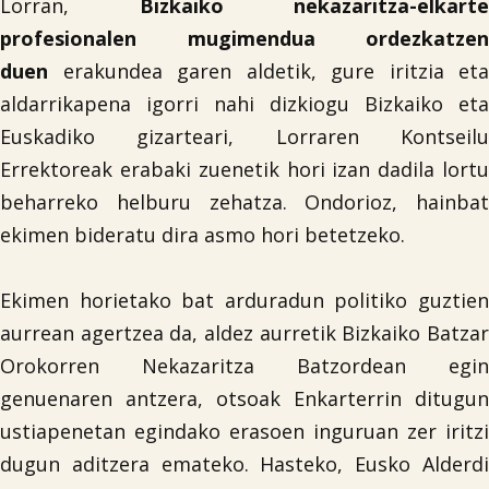
Lorran,
Bizkaiko nekazaritza-elkarte
profesionalen mugimendua ordezkatzen
duen
erakundea garen aldetik, gure iritzia eta
aldarrikapena igorri nahi dizkiogu Bizkaiko eta
Euskadiko gizarteari, Lorraren Kontseilu
Errektoreak erabaki zuenetik hori izan dadila lortu
beharreko helburu zehatza. Ondorioz, hainbat
ekimen bideratu dira asmo hori betetzeko.
Ekimen horietako bat arduradun politiko guztien
aurrean agertzea da, aldez aurretik Bizkaiko Batzar
Orokorren Nekazaritza Batzordean egin
genuenaren antzera, otsoak Enkarterrin ditugun
ustiapenetan egindako erasoen inguruan zer iritzi
dugun aditzera emateko. Hasteko, Eusko Alderdi