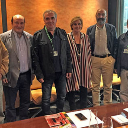

Iragarki-taula
Lursail Market