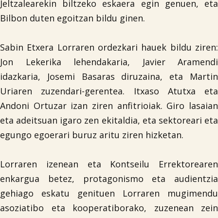
Jeltzalearekin biltzeko eskaera egin genuen, eta
Bilbon duten egoitzan bildu ginen.
Sabin Etxera Lorraren ordezkari hauek bildu ziren:
Jon Lekerika lehendakaria, Javier Aramendi
idazkaria, Josemi Basaras diruzaina, eta Martin
Uriaren zuzendari-gerentea. Itxaso Atutxa eta
Andoni Ortuzar izan ziren anfitrioiak. Giro lasaian
eta adeitsuan igaro zen ekitaldia, eta sektoreari eta
egungo egoerari buruz aritu ziren hizketan.
Lorraren izenean eta Kontseilu Errektorearen
enkargua betez, protagonismo eta audientzia
gehiago eskatu genituen Lorraren mugimendu
asoziatibo eta kooperatiborako, zuzenean zein