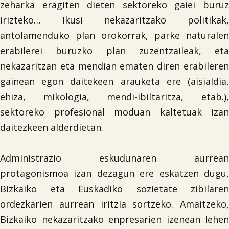
zeharka eragiten dieten sektoreko gaiei buruz
irizteko… Ikusi nekazaritzako politikak,
antolamenduko plan orokorrak, parke naturalen
erabilerei buruzko plan zuzentzaileak, eta
nekazaritzan eta mendian ematen diren erabileren
gainean egon daitekeen arauketa ere (aisialdia,
ehiza, mikologia, mendi-ibiltaritza, etab.),
sektoreko profesional moduan kaltetuak izan
daitezkeen alderdietan.

Administrazio eskudunaren aurrean
protagonismoa izan dezagun ere eskatzen dugu,
Bizkaiko eta Euskadiko sozietate zibilaren
ordezkarien aurrean iritzia sortzeko. Amaitzeko,
Bizkaiko nekazaritzako enpresarien izenean lehen