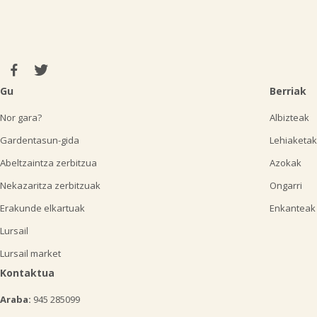
Gu
Berriak
Nor gara?
Albizteak
Gardentasun-gida
Lehiaketak
Abeltzaintza zerbitzua
Azokak
Nekazaritza zerbitzuak
Ongarri
Erakunde elkartuak
Enkanteak
Lursail
Lursail market
Kontaktua
Araba:
945 285099