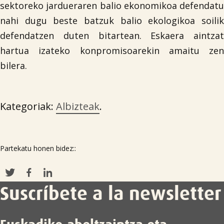
sektoreko jardueraren balio ekonomikoa defendatu
nahi dugu beste batzuk balio ekologikoa soilik
defendatzen duten bitartean. Eskaera aintzat
hartua izateko konpromisoarekin amaitu zen
bilera.
Kategoriak:
Albizteak
.
Partekatu honen bidez::
Suscríbete a la newsletter