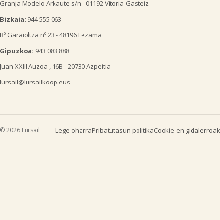
Granja Modelo Arkaute s/n - 01192 Vitoria-Gasteiz
Bizkaia:
944 555 063
Bº Garaioltza nº 23 - 48196 Lezama
Gipuzkoa:
943 083 888
Juan XXIII Auzoa , 16B - 20730 Azpeitia
lursail@lursailkoop.eus
© 2026 Lursail
Lege oharra
Pribatutasun politika
Cookie-en gidalerroak