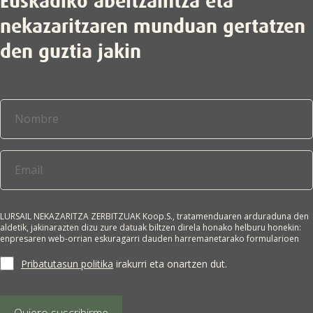
Euskadiko abeltzaintza eta
nekazaritzaren munduan gertatzen
den guztia jakin
LURSAIL NEKAZARITZA ZERBITZUAK Koop.S., tratamenduaren arduraduna den
aldetik, jakinarazten dizu zure datuak biltzen direla honako helburu honekin:
enpresaren web-orrian eskuragarri dauden harremanetarako formularioen
bidez lortutako datu pertsonalak jasotzea, eskatzailearekin harremanetan
jartzeko eta/edo enpresa horren merkataritza-informazioa bidaltzeko.
Pribatutasun politika
irakurri eta onartzen dut.
Interesdunaren adostasuna da tratamendurako oinarri juridikoa. Zure datuak
ez zaizkie hirugarrenei lagako, legeak hala agintzen ez badu. Edozein
pertsonak du bere datu pertsonalak eskuratzeko, zuzentzeko, ezabatzeko,
tratamendua mugatzeko, aurka egiteko edo eramangarritasunerako
Quiero suscribirme