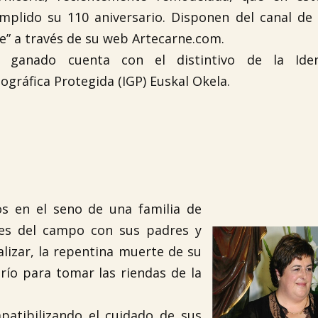

mplido su 110 aniversario. Disponen del canal de
ne” a través de su web Artecarne.com.
 ganado cuenta con el distintivo de la Ident
ográfica Protegida (IGP) Euskal Okela.
s en el seno de una familia de
res del campo con sus padres y
alizar, la repentina muerte de su
erío para tomar las riendas de la
patibilizando el cuidado de sus