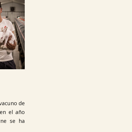
 vacuno de
 en el año
rne se ha