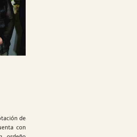
otación de
uenta con
n ordeño