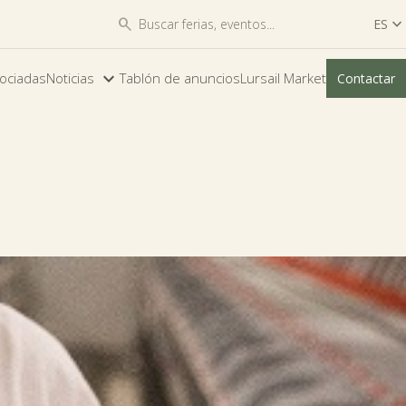


ES

ES
ociadas
Noticias
Tablón de anuncios
Lursail Market
Contactar
EU