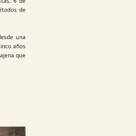
stas, 6 de
métodos de
 desde una
inco años
 ajena que