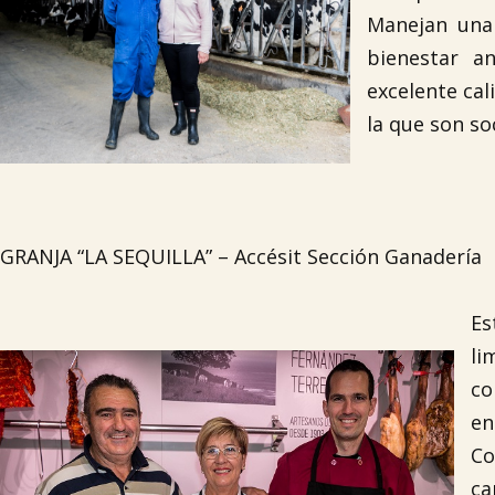
Manejan una
bienestar a
excelente cal
la que son so
GRANJA “LA SEQUILLA” – Accésit Sección Ganadería
Es
li
co
en
Co
ca