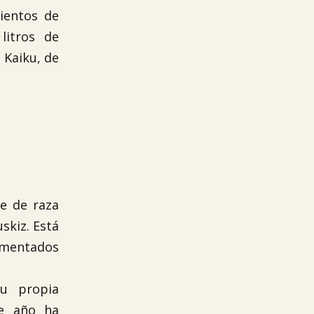
ientos de
litros de
 Kaiku, de
e de raza
skiz. Está
ementados
su propia
te año ha