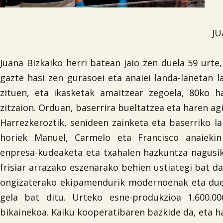
JU
Juana Bizkaiko herri batean jaio zen duela 59 urte
gazte hasi zen gurasoei eta anaiei landa-lanetan l
zituen, eta ikasketak amaitzear zegoela, 80ko 
zitzaion. Orduan, baserrira bueltatzea eta haren ag
Harrezkeroztik, senideen zainketa eta baserriko la
horiek Manuel, Carmelo eta Francisco anaiekin
enpresa-kudeaketa eta txahalen hazkuntza nagusi
frisiar arrazako eszenarako behien ustiategi bat d
ongizaterako ekipamendurik modernoenak eta duel
gela bat ditu. Urteko esne-produkzioa 1.600.000
bikainekoa. Kaiku kooperatibaren bazkide da, eta ha