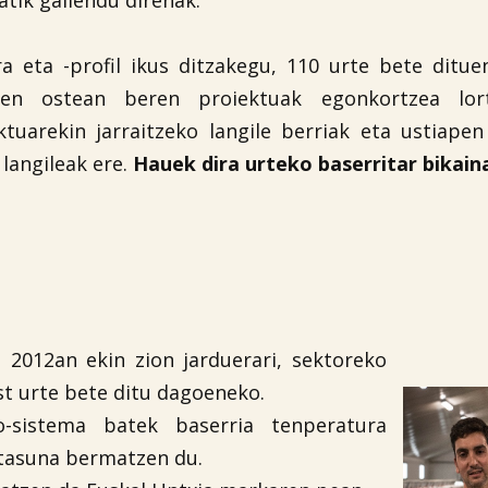
tik gailendu direnak.
ra eta -profil ikus ditzakegu, 110 urte bete ditu
aren ostean beren proiektuak egonkortzea lo
ktuarekin jarraitzeko langile berriak eta ustiapen
langileak ere.
Hauek dira urteko baserritar bikain
. 2012an ekin zion jarduerari, sektoreko
st urte bete ditu dagoeneko.
o-sistema batek baserria tenperatura
tasuna bermatzen du.