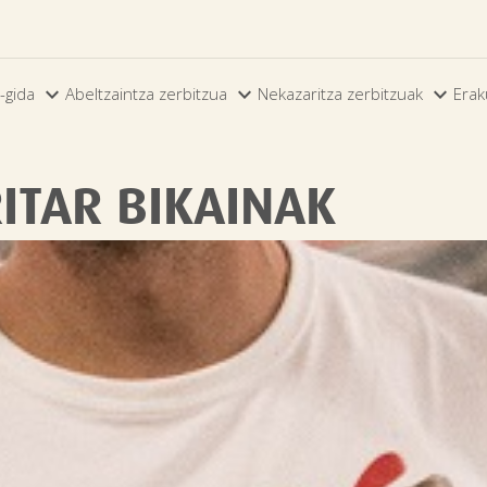



-gida
Abeltzaintza zerbitzua
Nekazaritza zerbitzuak
Erak
ITAR BIKAINAK