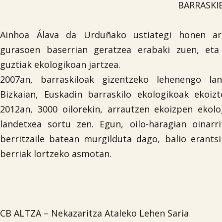
BARRASKI
Ainhoa Álava da Urduñako ustiategi honen ar
gurasoen baserrian geratzea erabaki zuen, eta
guztiak ekologikoan jartzea.
2007an, barraskiloak gizentzeko lehenengo lan
Bizkaian, Euskadin barraskilo ekologikoak ekoizt
2012an, 3000 oilorekin, arrautzen ekoizpen ekol
landetxea sortu zen. Egun, oilo-haragian oinarr
berritzaile batean murgilduta dago, balio erants
berriak lortzeko asmotan.
CB ALTZA – Nekazaritza Ataleko Lehen Saria