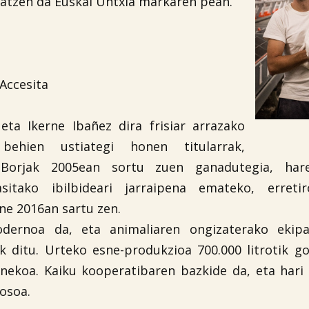
zatzen da Euskal Untxia markaren pean.
Accesita
 eta Ikerne Ibañez dira frisiar arrazako
behien ustiategi honen titularrak,
 Borjak 2005ean sortu zuen ganadutegia, ha
sitako ibilbideari jarraipena emateko, erreti
ne 2016an sartu zen.
dernoa da, eta animaliaren ongizaterako ekip
k ditu. Urteko esne-produkzioa 700.000 litrotik g
ainekoa. Kaiku kooperatibaren bazkide da, eta hari
osoa.