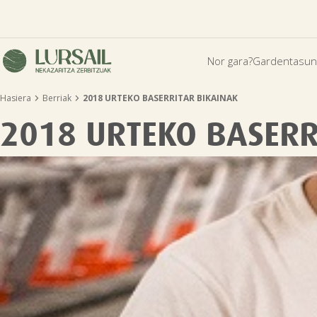
Nor gara?
Gardentasun


Hasiera
Berriak
2018 URTEKO BASERRITAR BIKAINAK
2018 URTEKO BASERR