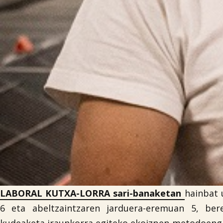
LABORAL KUTXA-LORRA sari-banaketan
hainbat 
6 eta abeltzaintzaren jarduera-eremuan 5, ber