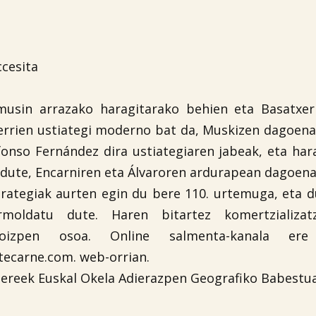
cesita
musin arrazako haragitarako behien eta Basatxer
errien ustiategi moderno bat da, Muskizen dagoena.
fonso Fernández dira ustiategiaren jabeak, eta har
dute, Encarniren eta Álvaroren ardurapean dagoena
rategiak aurten egin du bere 110. urtemuga, eta d
rmoldatu dute. Haren bitartez komertzializa
koizpen osoa. Online salmenta-kanala ere
tecarne.com. web-orrian.
ereek Euskal Okela Adierazpen Geografiko Babestua