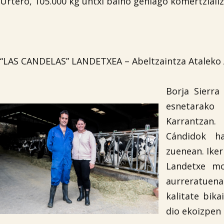
Urtero, 105.000 kg untxi baino gehiago komertziali
“LAS CANDELAS” LANDETXEA – Abeltzaintza Ataleko 
Borja Sierra
esnetarako 
Karrantzan.
Cándidok ha
zuenean. Iker
Landetxe mo
aurreratuena
kalitate bik
dio ekoizpen 