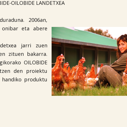
BIDE-OILOBIDE LANDETXEA
duraduna. 2006an,
 onibar eta abere
detxea jarri zuen
en zituen bakarra.
ogikorako OILOBIDE
itzen den proiektu
i handiko produktu