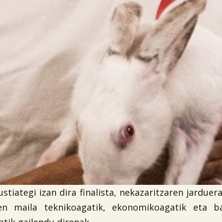
ustiategi izan dira finalista, nekazaritzaren jardue
en maila teknikoagatik, ekonomikoagatik eta ba