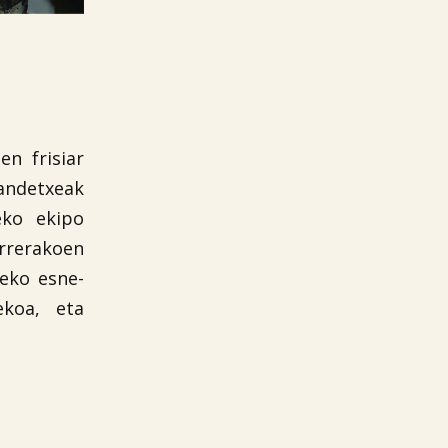
n frisiar
andetxeak
eko ekipo
rrerakoen
teko esne-
ekoa, eta