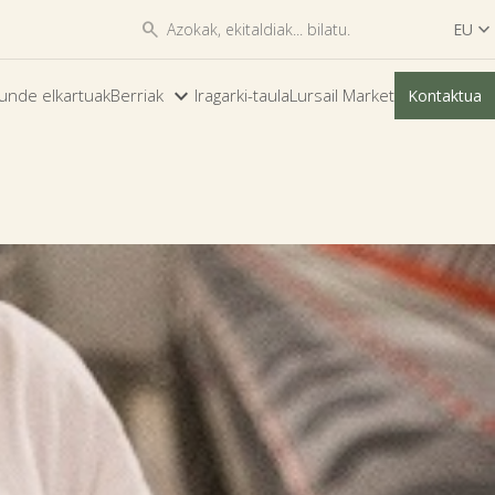


EU

ES
unde elkartuak
Berriak
Iragarki-taula
Lursail Market
Kontaktua
EU