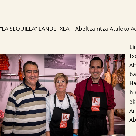
“LA SEQUILLA” LANDETXEA – Abeltzaintza Ataleko Ac
Li
tx
Al
ba
Ha
bi
e
Ar
Ab