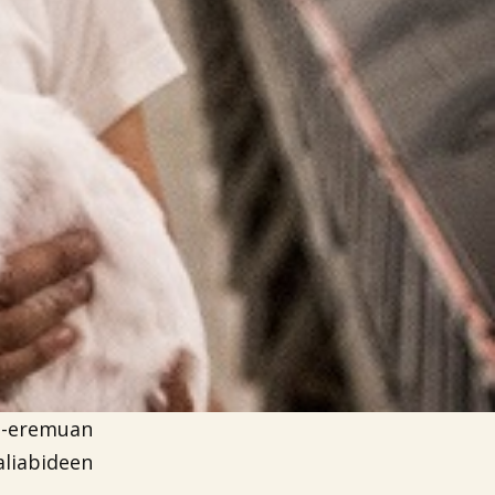
ra-eremuan
liabideen