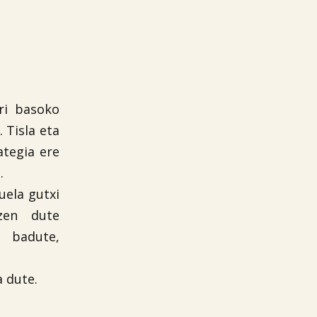
ri basoko
 Tisla eta
ategia ere
.
uela gutxi
tzen dute
 badute,
 dute.