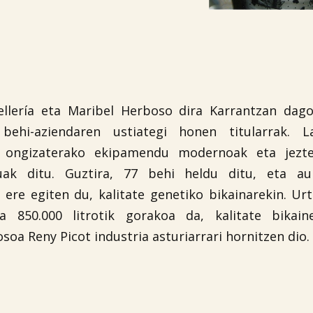
llería eta Maribel Herboso dira Karrantzan dagoe
behi-aziendaren ustiategi honen titularrak. L
n ongizaterako ekipamendu modernoak eta jezt
uak ditu. Guztira, 77 behi heldu ditu, eta au
 ere egiten du, kalitate genetiko bikainarekin. Ur
a 850.000 litrotik gorakoa da, kalitate bikain
soa Reny Picot industria asturiarrari hornitzen dio.