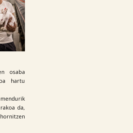
ren osaba
roa hartu
amendurik
orakoa da,
 hornitzen