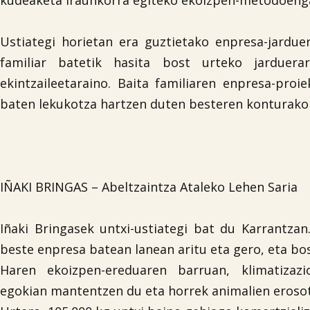
kudeaketa iraunkorra egiteko ekoizpen-metodoenga
Ustiategi horietan era guztietako enpresa-jardue
familiar batetik hasita bost urteko jarduer
ekintzaileetaraino. Baita familiaren enpresa-proie
baten lekukotza hartzen duten besteren konturako 
IÑAKI BRINGAS – Abeltzaintza Ataleko Lehen Saria
Iñaki Bringasek untxi-ustiategi bat du Karrantzan
beste enpresa batean lanean aritu eta gero, eta bo
Haren ekoizpen-ereduaren barruan, klimatizazi
egokian mantentzen du eta horrek animalien eroso