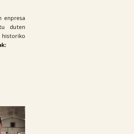
en enpresa
rtu duten
 historiko
ak: