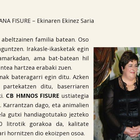

ANA FISURE – Ekinaren Ekinez Saria
, abeltzainen familia batean. Oso
aguntzen. Irakasle-ikasketak egin
hamarkadan, ama bat-batean hil
intea hartzea erabaki zuen.
nak bateragarri egin ditu. Azken
 partekatzen ditu, baserriaren
ki.
CB HMNOS FISURE
ustiategia
a. Karrantzan dago, eta animalien
a gutxi handiagotutako jezteko
 litrotik gorakoa da, kalitate
ri hornitzen dio ekoizpen osoa.