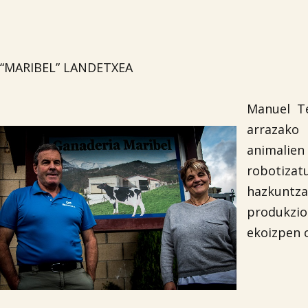
“MARIBEL” LANDETXEA
Manuel Te
arrazako 
animalie
robotizat
hazkuntza
produkzio
ekoizpen o