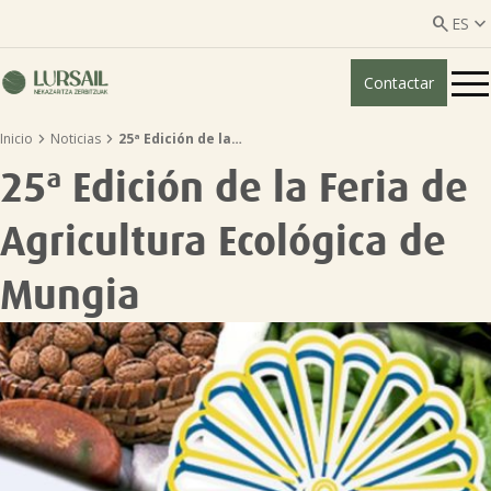


ES
Contactar
ES
EU


Inicio
Noticias
25ª Edición de la…
Quiénes somos
25ª Edición de la Feria de
Guía transparencia

Agricultura Ecológica de
Servicios ganadería

Mungia
Servicios agricultura

Entidades asociadas
Noticias