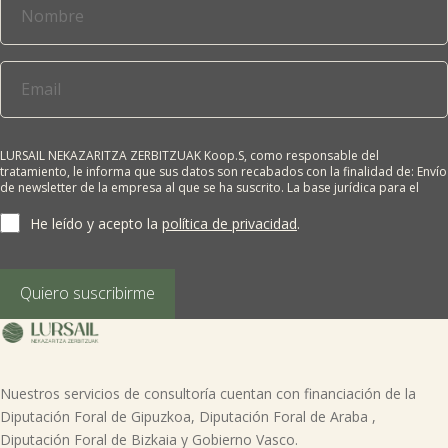
LURSAIL NEKAZARITZA ZERBITZUAK Koop.S, como responsable del
tratamiento, le informa que sus datos son recabados con la finalidad de: Envío
de newsletter de la empresa al que se ha suscrito. La base jurídica para el
tratamiento es el consentimiento del interesado. Sus datos no se cederán a
terceros salvo obligación legal. Cualquier persona tiene derecho a solicitar el
He leído y acepto la
política de privacidad
.
acceso, rectificación, supresión, limitación del tratamiento, oposición o
derecho a la portabilidad de sus datos personales, escribiéndonos a la
dirección de nuestras oficinas, GARAIOLTZA, Nº 23, 48196 LEZAMA-BIZKAIA,
indicando el derecho que desea ejercer o enviando un correo a:
Quiero suscribirme
lursail@lursailkoop.eus. Puede obtener información adicional en nuestra
página web.
Nuestros servicios de consultoría cuentan con financiación de la
Diputación Foral de Gipuzkoa, Diputación Foral de Araba ,
Diputación Foral de Bizkaia y Gobierno Vasco.