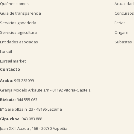
Quiénes somos
Actualidad
Guía de transparencia
Concursos
Servicios ganadería
Ferias
Servicios agricultura
Ongarri
Entidades asociadas
Subastas
Lursail
Lursail market
Contacto
Araba:
945 285099
Granja Modelo Arkaute s/n - 01192 Vitoria-Gasteiz
Bizkaia:
944 555 063
Bº Garaioltza nº 23 - 48196 Lezama
Gipuzkoa:
943 083 888
Juan XXIII Auzoa , 16B - 20730 Azpeitia