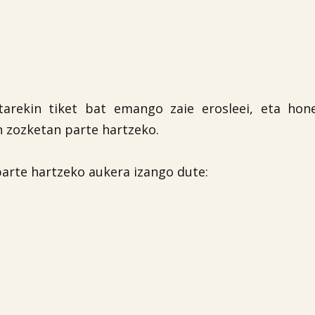
tarekin tiket bat emango zaie erosleei, eta hon
 zozketan parte hartzeko.
parte hartzeko aukera izango dute: