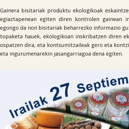
Gainera bisitariak produktu ekologikoak eskaintz
egiaztapenean egiten diren kontrolen gainean i
egongo da non bisitariak beharrezko informazio guz
topaketa hauek, ekologikoan inskribatzen diren e
ospatzen dira, eta kontsumitzaileak gero eta kont
eta ingurumenarekin jasangarriagoa dena egiten.