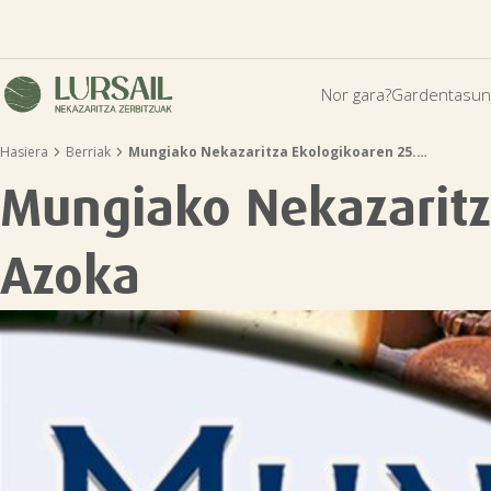
Nor gara?
Gardentasun


Hasiera
Berriak
Mungiako Nekazaritza Ekologikoaren 25.…
Mungiako Nekazaritz
Azoka