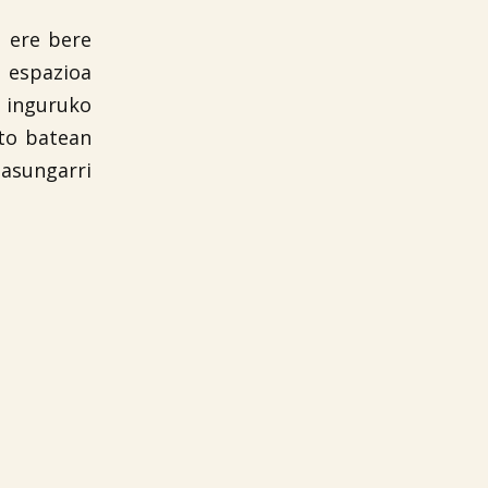
a ere bere
 espazioa
n inguruko
nto batean
sasungarri