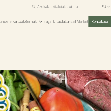


EU

ES
unde elkartuak
Berriak
Iragarki-taula
Lursail Market
Kontaktua
EU