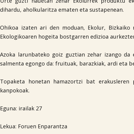
Urte guzti hauetan zehar Ekolurrek produktu e
dihardu, aholkularitza ematen eta sustapenean.
Ohikoa izaten ari den moduan, Ekolur, Bizkaiko 
Ekologikoaren hogeita bostgarren edizioa aurkezte
Azoka larunbateko goiz guztian zehar izango da 
salmenta egongo da: fruituak, barazkiak, ardi eta b
Topaketa honetan hamazortzi bat erakusleren p
kanpokoak.
Eguna: irailak 27
Lekua: Foruen Enparantza