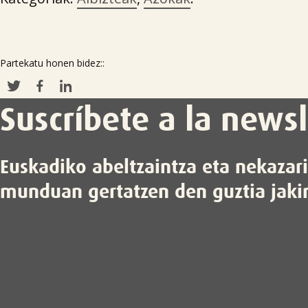
Partekatu honen bidez::
Suscríbete a la newsl
Euskadiko abeltzaintza eta nekazar
munduan gertatzen den guztia jaki