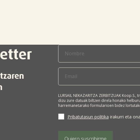
etter
itzaren
n
LURSAIL NEKAZARITZA ZERBITZUAK Koop.S., tr
dizu zure datuak biltzen direla honako helbu
harremanetarako formularioen bidez lortutako
harremanetan jartzeko eta/edo enpresa horre
Interesdunaren adostasuna da tratamendurako 
Pribatutasun politika
irakurri eta ona
hirugarrenei lagako, legeak hala agintzen ez 
eskuratzeko, zuzentzeko, ezabatzeko, tratam
eramangarritasunerako eskubidea eskatzeko e
(GARAIOLTZA, 23 zk., 48196 LEZAMA-BIZKAIA), 
Quiero suscribirme