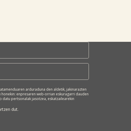
atamenduaren arduraduna den aldetik, jakinarazten
ru honekin: enpresaren web-orrian eskuragarri dauden
 datu pertsonalak jasotzea, eskatzailearekin
n merkataritza-informazioa bidaltzeko.
oinarri juridikoa. Zure datuak ez zaizkie
rtzen dut.
badu. Edozein pertsonak du bere datu pertsonalak
endua mugatzeko, aurka egiteko edo
skubidea, gure bulegoetako helbidera idatziz
erabili nahi duen eskubidea adieraziz edo helbide