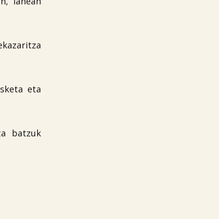
n, lanean
kazaritza
sketa eta
ta batzuk