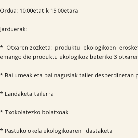
Ordua: 10:00etatik 15:00etara
Jarduerak:
* Otxaren-zozketa: produktu ekologikoen eroske
emango die produktu ekologikoz beteriko 3 otxaren
* Bai umeak eta bai nagusiak tailer desberdinetan 
* Landaketa tailerra
* Txokolatezko bolatxoak
* Pastuko okela ekologikoaren dastaketa