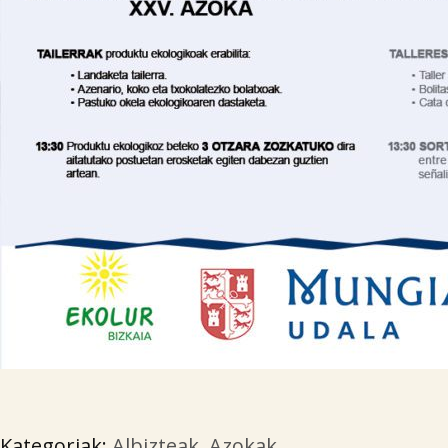
Kategoriak:
Albizteak
,
Azokak
.