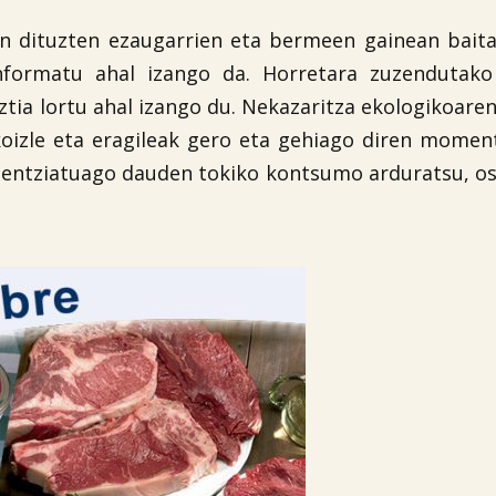
en dituzten ezaugarrien eta bermeen gainean bait
nformatu ahal izango da. Horretara zuzendutako
tia lortu ahal izango du. Nekazaritza ekologikoare
koizle eta eragileak gero eta gehiago diren mome
zientziatuago dauden tokiko kontsumo arduratsu, o