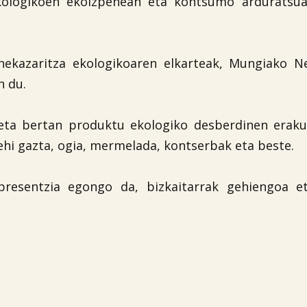
kologikoen ekoizpenean eta kontsumo arduratsua
nekazaritza ekologikoaren elkarteak, Mungiako Ne
n du.
eta bertan produktu ekologiko desberdinen eraku
ehi gazta, ogia, mermelada, kontserbak eta beste.
resentzia egongo da, bizkaitarrak gehiengoa e