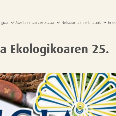



-gida
Abeltzaintza zerbitzua
Nekazaritza zerbitzuak
Erak
a Ekologikoaren 25.