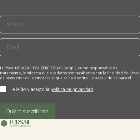

Tablón de anuncios
Lursail Market
LURSAIL NEKAZARITZA ZERBITZUAK Koop.S, como responsable del
tratamiento, le informa que sus datos son recabados con la finalidad de: Envío
de newsletter de la empresa al que se ha suscrito. La base jurídica para el
tratamiento es el consentimiento del interesado. Sus datos no se cederán a
terceros salvo obligación legal. Cualquier persona tiene derecho a solicitar el
He leído y acepto la
política de privacidad
.
acceso, rectificación, supresión, limitación del tratamiento, oposición o
derecho a la portabilidad de sus datos personales, escribiéndonos a la
dirección de nuestras oficinas, GARAIOLTZA, Nº 23, 48196 LEZAMA-BIZKAIA,
indicando el derecho que desea ejercer o enviando un correo a:
Quiero suscribirme
lursail@lursailkoop.eus. Puede obtener información adicional en nuestra
página web.