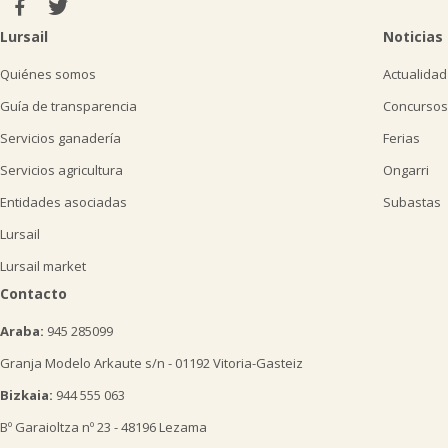
Lursail
Noticias
Quiénes somos
Actualidad
Guía de transparencia
Concursos
Servicios ganadería
Ferias
Servicios agricultura
Ongarri
Entidades asociadas
Subastas
Lursail
Lursail market
Contacto
Araba:
945 285099
Granja Modelo Arkaute s/n - 01192 Vitoria-Gasteiz
Bizkaia:
944 555 063
Bº Garaioltza nº 23 - 48196 Lezama