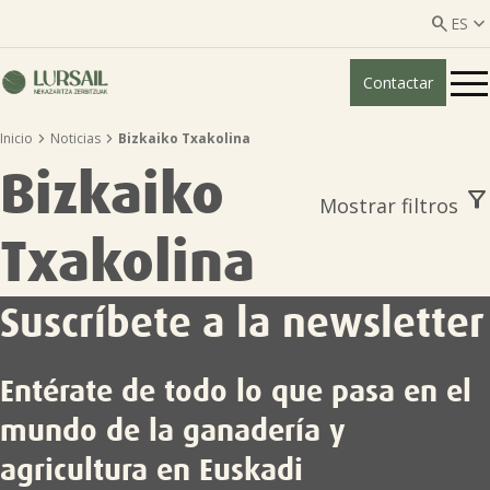


ES
Contactar
ES
EU


Inicio
Noticias
Bizkaiko Txakolina
Quiénes somos
Bizkaiko
filter_alt
Mostrar filtros
Guía transparencia

Txakolina
Servicios ganadería

Suscríbete a la newsletter
Servicios agricultura

Entérate de todo lo que pasa en el
Entidades asociadas
mundo de la ganadería y
agricultura en Euskadi
Noticias