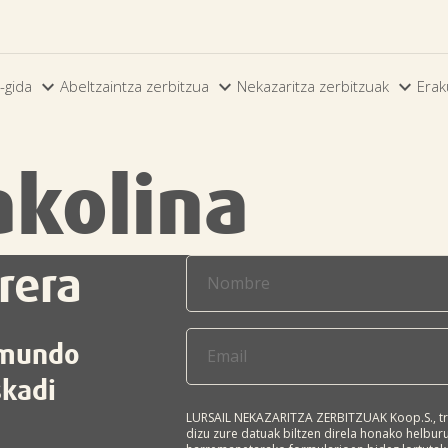



-gida
Abeltzaintza zerbitzua
Nekazaritza zerbitzuak
Erak
akolina
rera
l mundo
skadi
LURSAIL NEKAZARITZA ZERBITZUAK Koop.S., tr
dizu zure datuak biltzen direla honako helbu