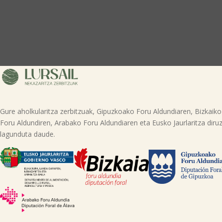
Gure aholkularitza zerbitzuak, Gipuzkoako Foru Aldundiaren, Bizkaiko
Foru Aldundiren, Arabako Foru Aldundiaren eta Eusko Jaurlaritza diruz
lagunduta daude.