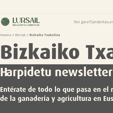
Nor gara?
Gardentasun


Hasiera
Berriak
Bizkaiko Txakolina
Bizkaiko Tx
Harpidetu newsletter
Entérate de todo lo que pasa en e
de la ganadería y agricultura en Eu