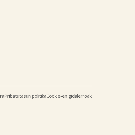
ra
Pribatutasun politika
Cookie-en gidalerroak