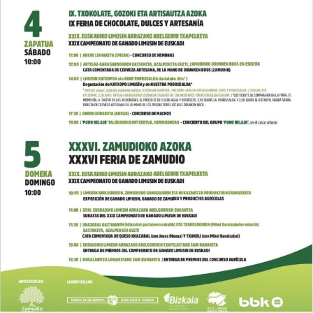

Tablón de anuncios
Lursail Market