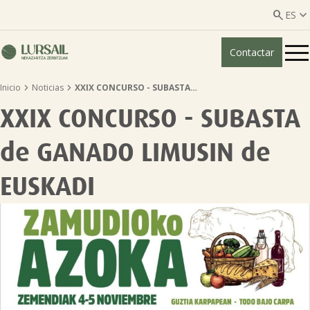


ES
Contactar
ES
EU


Inicio
Noticias
XXIX CONCURSO - SUBASTA…
Quiénes somos
XXIX CONCURSO - SUBASTA
Guía transparencia

de GANADO LIMUSIN de
Servicios ganadería

EUSKADI
Servicios agricultura

Entidades asociadas
Noticias