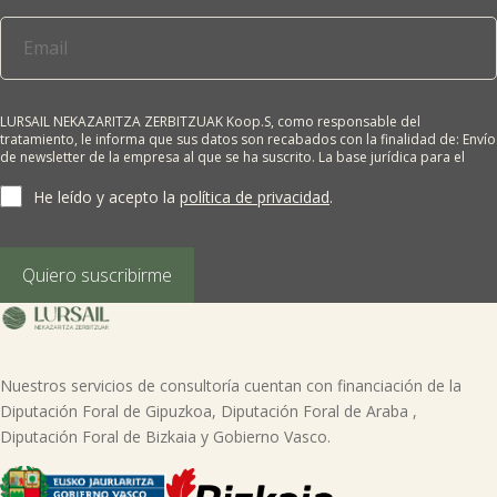
LURSAIL NEKAZARITZA ZERBITZUAK Koop.S, como responsable del
tratamiento, le informa que sus datos son recabados con la finalidad de: Envío
de newsletter de la empresa al que se ha suscrito. La base jurídica para el
tratamiento es el consentimiento del interesado. Sus datos no se cederán a
terceros salvo obligación legal. Cualquier persona tiene derecho a solicitar el
He leído y acepto la
política de privacidad
.
acceso, rectificación, supresión, limitación del tratamiento, oposición o
derecho a la portabilidad de sus datos personales, escribiéndonos a la
dirección de nuestras oficinas, GARAIOLTZA, Nº 23, 48196 LEZAMA-BIZKAIA,
indicando el derecho que desea ejercer o enviando un correo a:
Quiero suscribirme
lursail@lursailkoop.eus. Puede obtener información adicional en nuestra
página web.
Nuestros servicios de consultoría cuentan con financiación de la
Diputación Foral de Gipuzkoa, Diputación Foral de Araba ,
Diputación Foral de Bizkaia y Gobierno Vasco.