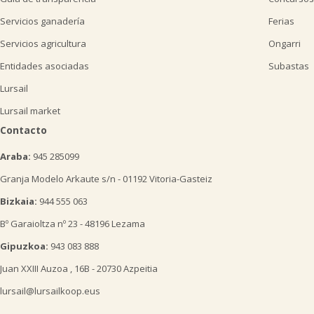
Servicios ganadería
Ferias
Servicios agricultura
Ongarri
Entidades asociadas
Subastas
Lursail
Lursail market
Contacto
Araba:
945 285099
Granja Modelo Arkaute s/n - 01192 Vitoria-Gasteiz
Bizkaia:
944 555 063
Bº Garaioltza nº 23 - 48196 Lezama
Gipuzkoa:
943 083 888
Juan XXIII Auzoa , 16B - 20730 Azpeitia
lursail@lursailkoop.eus