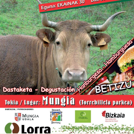

Tablón de anuncios
Lursail Market