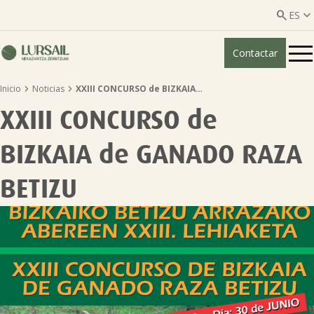


ES
Contactar
ES
EU


Inicio
Noticias
XXIII CONCURSO de BIZKAIA…
Quiénes somos
XXIII CONCURSO de
Guía transparencia

BIZKAIA de GANADO RAZA
Servicios ganadería

BETIZU
Servicios agricultura

Entidades asociadas
Noticias