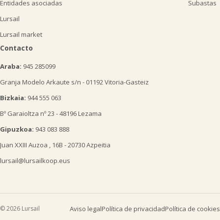
Entidades asociadas
Subastas
Lursail
Lursail market
Contacto
Araba:
945 285099
Granja Modelo Arkaute s/n - 01192 Vitoria-Gasteiz
Bizkaia:
944 555 063
Bº Garaioltza nº 23 - 48196 Lezama
Gipuzkoa:
943 083 888
Juan XXIII Auzoa , 16B - 20730 Azpeitia
lursail@lursailkoop.eus
© 2026 Lursail
Aviso legal
Política de privacidad
Política de cookies