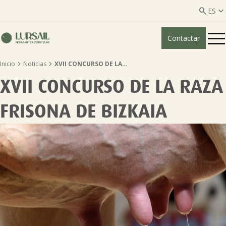


ES
Contactar
ES
EU


Inicio
Noticias
XVII CONCURSO DE LA…
Quiénes somos
XVII CONCURSO DE LA RAZA
Guía transparencia

FRISONA DE BIZKAIA
Servicios ganadería

Servicios agricultura

Entidades asociadas
Noticias