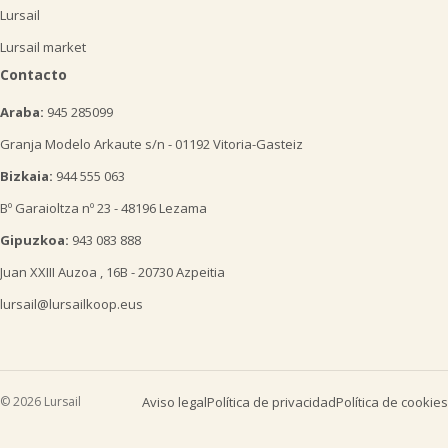
Lursail
Lursail market
Contacto
Araba:
945 285099
Granja Modelo Arkaute s/n - 01192 Vitoria-Gasteiz
Bizkaia:
944 555 063
Bº Garaioltza nº 23 - 48196 Lezama
Gipuzkoa:
943 083 888
Juan XXIII Auzoa , 16B - 20730 Azpeitia
lursail@lursailkoop.eus
© 2026 Lursail
Aviso legal
Política de privacidad
Política de cookies