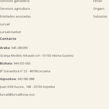
Servicios ganadería
Ferias
Servicios agricultura
Ongarri
Entidades asociadas
Subastas
Lursail
Lursail market
Contacto
Araba:
945 285099
Granja Modelo Arkaute s/n - 01192 Vitoria-Gasteiz
Bizkaia:
944 555 063
Bº Garaioltza nº 23 - 48196 Lezama
Gipuzkoa:
943 083 888
Juan XXIII Auzoa , 16B - 20730 Azpeitia
lursail@lursailkoop.eus