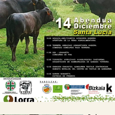

Tablón de anuncios
Lursail Market