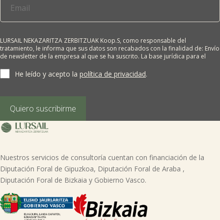
LURSAIL NEKAZARITZA ZERBITZUAK Koop.S, como responsable del
tratamiento, le informa que sus datos son recabados con la finalidad de: Envío
de newsletter de la empresa al que se ha suscrito. La base jurídica para el
tratamiento es el consentimiento del interesado. Sus datos no se cederán a
terceros salvo obligación legal. Cualquier persona tiene derecho a solicitar el
He leído y acepto la
política de privacidad
.
acceso, rectificación, supresión, limitación del tratamiento, oposición o
derecho a la portabilidad de sus datos personales, escribiéndonos a la
dirección de nuestras oficinas, GARAIOLTZA, Nº 23, 48196 LEZAMA-BIZKAIA,
indicando el derecho que desea ejercer o enviando un correo a:
Quiero suscribirme
lursail@lursailkoop.eus. Puede obtener información adicional en nuestra
página web.
Nuestros servicios de consultoría cuentan con financiación de la
Diputación Foral de Gipuzkoa, Diputación Foral de Araba ,
Diputación Foral de Bizkaia y Gobierno Vasco.