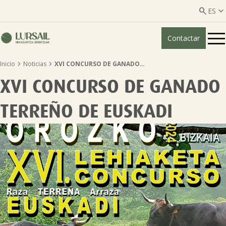


ES
Contactar
ES
EU


Inicio
Noticias
XVI CONCURSO DE GANADO…
Quiénes somos
XVI CONCURSO DE GANADO
Guía transparencia

TERREÑO DE EUSKADI
Servicios ganadería

Servicios agricultura

Entidades asociadas
Noticias