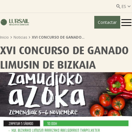


ES
Contactar
ES
EU


Inicio
Noticias
XVI CONCURSO DE GANADO…
Quiénes somos
XVI CONCURSO DE GANADO
Guía transparencia

LIMUSIN DE BIZKAIA
Servicios ganadería

Servicios agricultura

Entidades asociadas
Noticias