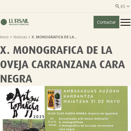


ES
Contactar
ES
EU


Inicio
Noticias
X. MONOGRAFICA DE LA…
Quiénes somos
X. MONOGRAFICA DE LA
Guía transparencia

OVEJA CARRANZANA CARA
Servicios ganadería

NEGRA
Servicios agricultura

Entidades asociadas
Noticias