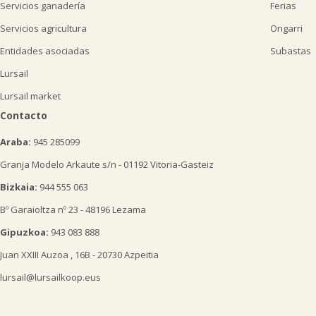
Servicios ganadería
Ferias
Servicios agricultura
Ongarri
Entidades asociadas
Subastas
Lursail
Lursail market
Contacto
Araba:
945 285099
Granja Modelo Arkaute s/n - 01192 Vitoria-Gasteiz
Bizkaia:
944 555 063
Bº Garaioltza nº 23 - 48196 Lezama
Gipuzkoa:
943 083 888
Juan XXIII Auzoa , 16B - 20730 Azpeitia
lursail@lursailkoop.eus