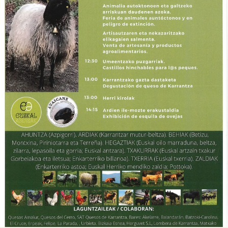

Tablón de anuncios
Lursail Market