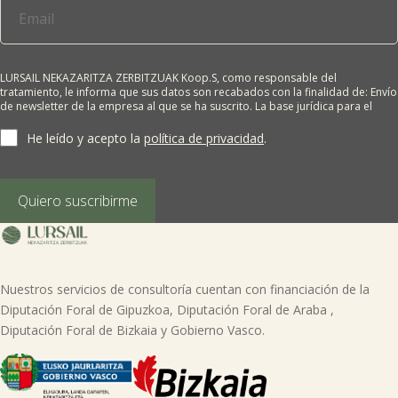
LURSAIL NEKAZARITZA ZERBITZUAK Koop.S, como responsable del
tratamiento, le informa que sus datos son recabados con la finalidad de: Envío
de newsletter de la empresa al que se ha suscrito. La base jurídica para el
tratamiento es el consentimiento del interesado. Sus datos no se cederán a
terceros salvo obligación legal. Cualquier persona tiene derecho a solicitar el
He leído y acepto la
política de privacidad
.
acceso, rectificación, supresión, limitación del tratamiento, oposición o
derecho a la portabilidad de sus datos personales, escribiéndonos a la
dirección de nuestras oficinas, GARAIOLTZA, Nº 23, 48196 LEZAMA-BIZKAIA,
indicando el derecho que desea ejercer o enviando un correo a:
Quiero suscribirme
lursail@lursailkoop.eus. Puede obtener información adicional en nuestra
página web.
Nuestros servicios de consultoría cuentan con financiación de la
Diputación Foral de Gipuzkoa, Diputación Foral de Araba ,
Diputación Foral de Bizkaia y Gobierno Vasco.