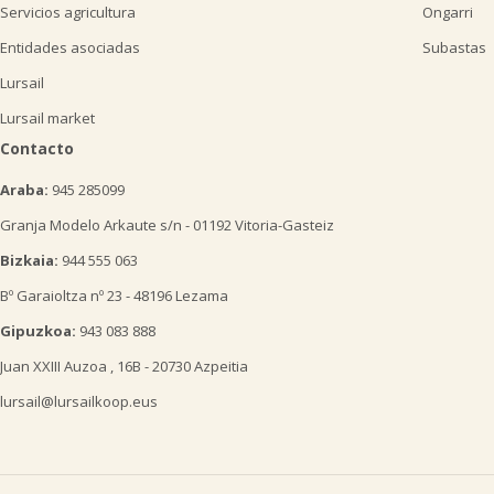
Servicios agricultura
Ongarri
Entidades asociadas
Subastas
Lursail
Lursail market
Contacto
Araba:
945 285099
Granja Modelo Arkaute s/n - 01192 Vitoria-Gasteiz
Bizkaia:
944 555 063
Bº Garaioltza nº 23 - 48196 Lezama
Gipuzkoa:
943 083 888
Juan XXIII Auzoa , 16B - 20730 Azpeitia
lursail@lursailkoop.eus