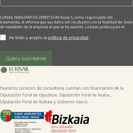
LURSAIL NEKAZARITZA ZERBITZUAK Koop.S, como responsable del
tratamiento, le informa que sus datos son recabados con la finalidad de: Envío
de newsletter de la empresa al que se ha suscrito. La base jurídica para el
tratamiento es el consentimiento del interesado. Sus datos no se cederán a
terceros salvo obligación legal. Cualquier persona tiene derecho a solicitar el
He leído y acepto la
política de privacidad
.
acceso, rectificación, supresión, limitación del tratamiento, oposición o
derecho a la portabilidad de sus datos personales, escribiéndonos a la
dirección de nuestras oficinas, GARAIOLTZA, Nº 23, 48196 LEZAMA-BIZKAIA,
indicando el derecho que desea ejercer o enviando un correo a:
Quiero suscribirme
lursail@lursailkoop.eus. Puede obtener información adicional en nuestra
página web.
Nuestros servicios de consultoría cuentan con financiación de la
Diputación Foral de Gipuzkoa, Diputación Foral de Araba ,
Diputación Foral de Bizkaia y Gobierno Vasco.