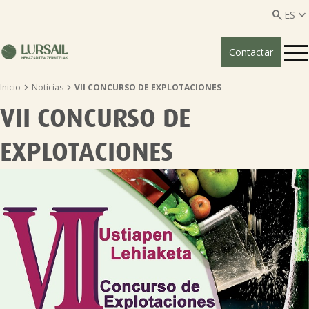


ES
Contactar
ES
EU


Inicio
Noticias
VII CONCURSO DE EXPLOTACIONES
Quiénes somos
VII CONCURSO DE
Guía transparencia

EXPLOTACIONES
Servicios ganadería

Servicios agricultura

Entidades asociadas
Noticias