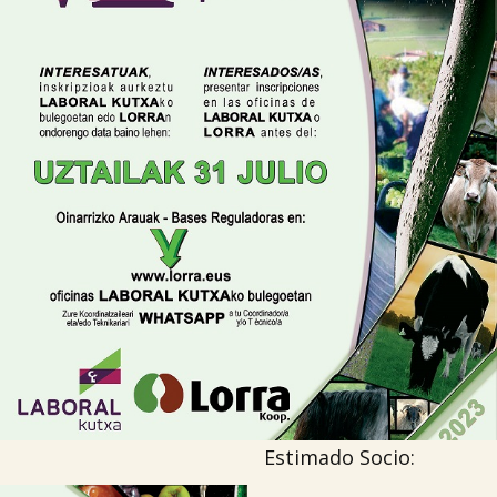

Tablón de anuncios
Lursail Market
Estimado Socio: