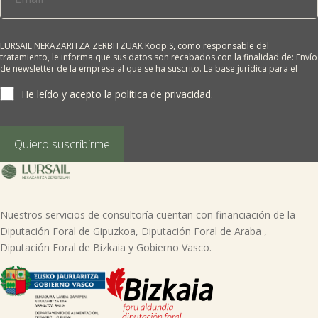
LURSAIL NEKAZARITZA ZERBITZUAK Koop.S, como responsable del
tratamiento, le informa que sus datos son recabados con la finalidad de: Envío
de newsletter de la empresa al que se ha suscrito. La base jurídica para el
tratamiento es el consentimiento del interesado. Sus datos no se cederán a
terceros salvo obligación legal. Cualquier persona tiene derecho a solicitar el
He leído y acepto la
política de privacidad
.
acceso, rectificación, supresión, limitación del tratamiento, oposición o
derecho a la portabilidad de sus datos personales, escribiéndonos a la
dirección de nuestras oficinas, GARAIOLTZA, Nº 23, 48196 LEZAMA-BIZKAIA,
indicando el derecho que desea ejercer o enviando un correo a:
Quiero suscribirme
lursail@lursailkoop.eus. Puede obtener información adicional en nuestra
página web.
Nuestros servicios de consultoría cuentan con financiación de la
Diputación Foral de Gipuzkoa, Diputación Foral de Araba ,
Diputación Foral de Bizkaia y Gobierno Vasco.