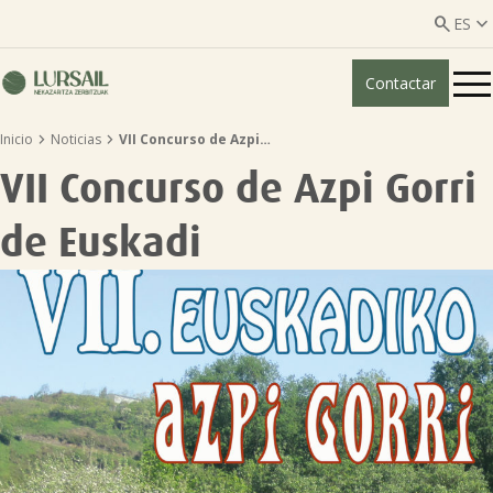


ES
Contactar
ES
EU


Inicio
Noticias
VII Concurso de Azpi…
Quiénes somos
VII Concurso de Azpi Gorri
Guía transparencia

de Euskadi
Servicios ganadería

Servicios agricultura

Entidades asociadas
Noticias