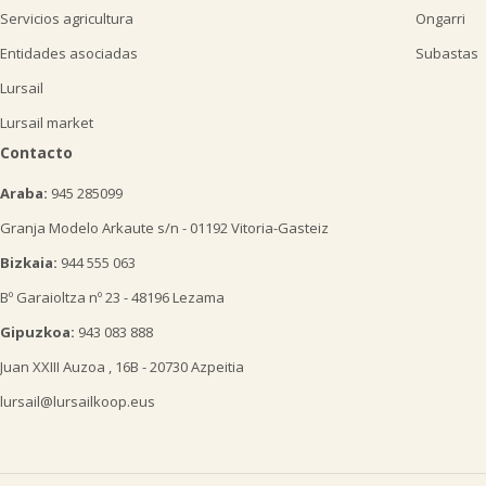
Servicios agricultura
Ongarri
Entidades asociadas
Subastas
Lursail
Lursail market
Contacto
Araba:
945 285099
Granja Modelo Arkaute s/n - 01192 Vitoria-Gasteiz
Bizkaia:
944 555 063
Bº Garaioltza nº 23 - 48196 Lezama
Gipuzkoa:
943 083 888
Juan XXIII Auzoa , 16B - 20730 Azpeitia
lursail@lursailkoop.eus