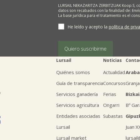
LURSAIL NEKAZARITZA ZERBITZUAK Koop.S, com
datos son recabados con la finalidad de: Envío
La base jurídica para el tratamiento es el con
terceros salvo obligación legal. Cualquier pers
supresión, limitación del tratamiento, oposic
He leído y acepto la
política de priv
personales, escribiéndonos a la dirección de
BIZKAIA, indicando el derecho que desea ejerc
Puede obtener información adicional en nues
Quiero suscribirme
Lursail
Noticias
Conta
Quiénes somos
Actualidad
Araba
Guía de transparencia
Concursos
Granja
n
Servicios ganadería
Ferias
Bizkai
Servicios agricultura
Ongarri
Bº Gar
Entidades asociadas
Subastas
Gipuz
Lursail
Juan X
Lursail market
lursai