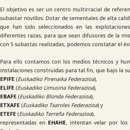
El objetivo es ser un centro multirracial de refer
subastar novillos. Dotar de sementales de alta calid
que han sido seleccionados en las explotacione
diferentes razas, para que sean difusores de la mi
con 5 subastas realizadas, podemos constatar el éx
Para ello contamos con los medios técnicos y hum
instalaciones construidas para tal fin, que bajo la s
EPIFE
(
Euskadiko Pirenaika Federazioa
),
ELIFE
(
Euskadiko Limusina Federazioa
),
EBAFE
(
Euskadiko Blonda Federazioa
),
ETXAFE
(
Euskadiko Txaroles Federazioa
) y
ETEFE
(
Euskadiko Terreña Federazioa
),
representadas en
EHAHE
, intentan velar por lo