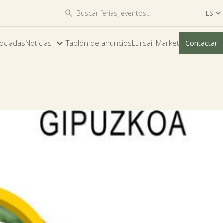


ES

ES
ociadas
Noticias
Tablón de anuncios
Lursail Market
Contactar
EU