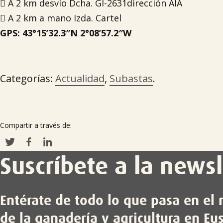
 A 2 km desvío Dcha. GI-2631dirección AIA
 A 2 km a mano Izda. Cartel
GPS: 43°15’32.3″N 2°08’57.2″W
Categorías:
Actualidad
,
Subastas
.
Compartir a través de:
Suscríbete a la newsl
Entérate de todo lo que pasa en e
de la ganadería y agricultura en Eu