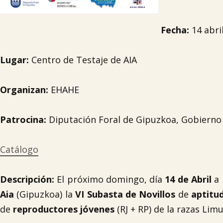
Fecha:
14 abri
Lugar:
Centro de Testaje de AIA
Organizan:
EHAHE
Patrocina:
Diputación Foral de Gipuzkoa, Gobierno
Catálogo
Descripción:
El próximo domingo, día
14 de Abril
a 
Aia
(Gipuzkoa) la
VI Subasta de Novillos
de
aptitud
de
reproductores jóvenes
(RJ + RP) de la razas Lim