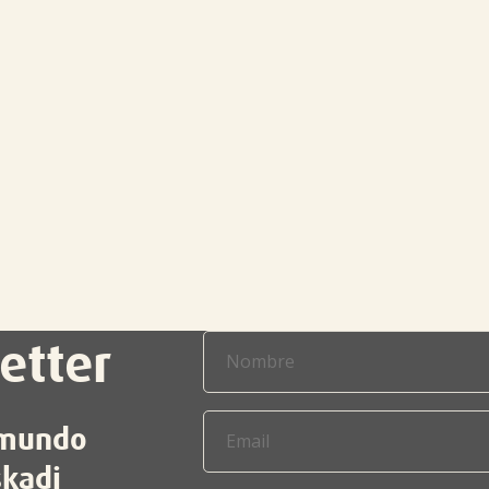
etter
l mundo
skadi