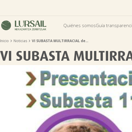
Quiénes somos
Guía transparenc


Inicio
Noticias
VI SUBASTA MULTIRRACIAL de…
VI SUBASTA MULTIRR