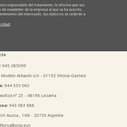
o responsable del tratamiento, le informa que sus
 de newsletter de la empresa al que se ha suscrito.
sentimiento del interesado. Sus datos no se cederán a
ona tiene derecho a solicitar el acceso, rectificación,
ión o derecho a la portabilidad de sus datos
acidad
.
 nuestras oficinas, GARAIOLTZA, Nº 23, 48196 LEZAMA-
er o enviando un correo a: lursail@lursailkoop.eus.
tra página web.
cto
:
945 285099
 Modelo Arkaute s/n - 01192 Vitoria-Gasteiz
a:
944 555 063
aioltza nº 23 - 48196 Lezama
koa:
943 083 888
XIII Auzoa , 16B - 20730 Azpeitia
l@lursailkoop.eus